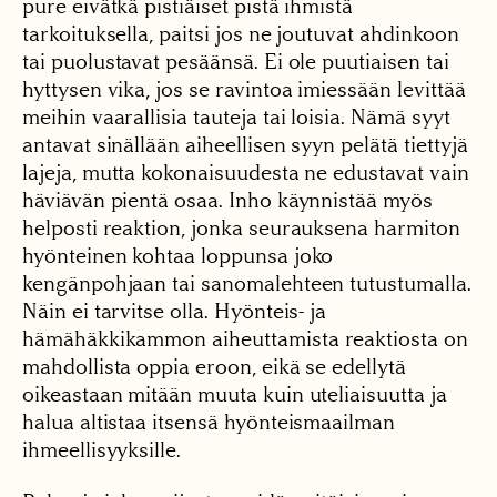
pure eivätkä pistiäiset pistä ihmistä
tarkoituksella, paitsi jos ne joutuvat ahdinkoon
tai puolustavat pesäänsä. Ei ole puutiaisen tai
hyttysen vika, jos se ravintoa imiessään levittää
meihin vaarallisia tauteja tai loisia. Nämä syyt
antavat sinällään aiheellisen syyn pelätä tiettyjä
lajeja, mutta kokonaisuudesta ne edustavat vain
häviävän pientä osaa. Inho käynnistää myös
helposti reaktion, jonka seurauksena harmiton
hyönteinen kohtaa loppunsa joko
kengänpohjaan tai sanomalehteen tutustumalla.
Näin ei tarvitse olla. Hyönteis- ja
hämähäkkikammon aiheuttamista reaktiosta on
mahdollista oppia eroon, eikä se edellytä
oikeastaan mitään muuta kuin uteliaisuutta ja
halua altistaa itsensä hyönteismaailman
ihmeellisyyksille.