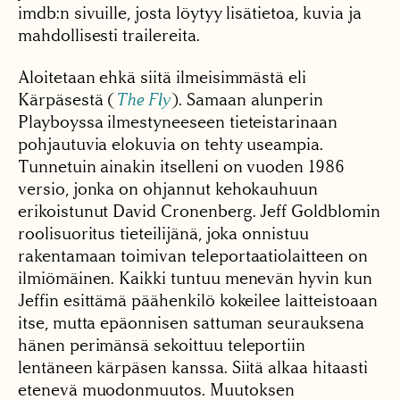
imdb:n sivuille, josta löytyy lisätietoa, kuvia ja
mahdollisesti trailereita.
Aloitetaan ehkä siitä ilmeisimmästä eli
Kärpäsestä (
The Fly
). Samaan alunperin
Playboyssa ilmestyneeseen tieteistarinaan
pohjautuvia elokuvia on tehty useampia.
Tunnetuin ainakin itselleni on vuoden 1986
versio, jonka on ohjannut kehokauhuun
erikoistunut David Cronenberg. Jeff Goldblomin
roolisuoritus tieteilijänä, joka onnistuu
rakentamaan toimivan teleportaatiolaitteen on
ilmiömäinen. Kaikki tuntuu menevän hyvin kun
Jeffin esittämä päähenkilö kokeilee laitteistoaan
itse, mutta epäonnisen sattuman seurauksena
hänen perimänsä sekoittuu teleportiin
lentäneen kärpäsen kanssa. Siitä alkaa hitaasti
etenevä muodonmuutos. Muutoksen