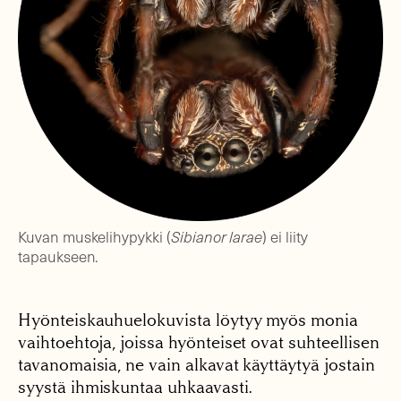
Kuvan muskelihypykki (
Sibianor larae
) ei liity
tapaukseen.
Hyönteiskauhuelokuvista löytyy myös monia
vaihtoehtoja, joissa hyönteiset ovat suhteellisen
tavanomaisia, ne vain alkavat käyttäytyä jostain
syystä ihmiskuntaa uhkaavasti.