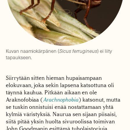
Kuvan naamiokärpänen (
Sicus ferrugineus
) ei liity
tapaukseen.
Siirrytään sitten hieman hupaisampaan
elokuvaan, joka sekin lapsena katsottuna oli
täynnä kauhua. Pitkään aikaan en ole
Araknofobiaa (
Arachnophobia
) katsonut, mutta
se tuskin onnistuisi enää nostattamaan yhtä
kylmiä väristyksiä. Naurua sen sijaan piisaisi,
siitä pitää yksin huolta sivuroolissa toimivan
John Goodmanin esittämä tuholaistorjuja.