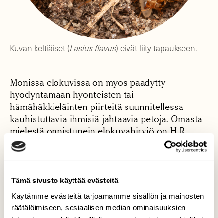
Kuvan keltiäiset (
Lasius flavus
) eivät liity tapaukseen.
Monissa elokuvissa on myös päädytty
hyödyntämään hyönteisten tai
hämähäkkieläinten piirteitä suunnitellessa
kauhistuttavia ihmisiä jahtaavia petoja. Omasta
mielestä onnistunein elokuvahirviö on H.R.
Gigerin suunnittelema hämähäkkiä tai
skorpionia muistuttava facehugger eli
naamanhalaaja. Se on varsinaisten Alien-
hirviöiden välivaihe, joka istuttaa lopullisen
Tämä sivusto käyttää evästeitä
Alienin alkion ihmisuhrin sisälle. Itse kohtasin
Käytämme evästeitä tarjoamamme sisällön ja mainosten
otuksen ensimmäistä kertaa vasta
räätälöimiseen, sosiaalisen median ominaisuuksien
elokuvasarjan toisessa osassa Aliens – paluu