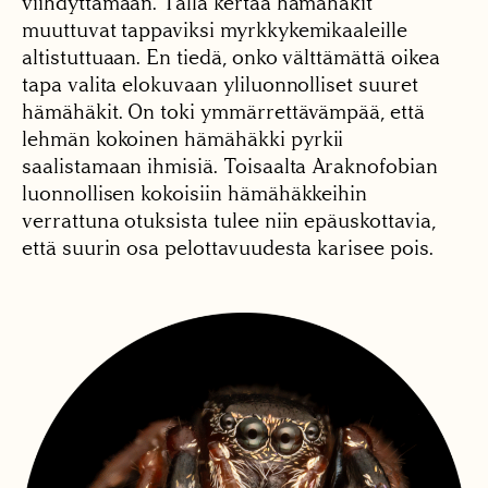
viihdyttämään. Tällä kertaa hämähäkit
muuttuvat tappaviksi myrkkykemikaaleille
altistuttuaan. En tiedä, onko välttämättä oikea
tapa valita elokuvaan yliluonnolliset suuret
hämähäkit. On toki ymmärrettävämpää, että
lehmän kokoinen hämähäkki pyrkii
saalistamaan ihmisiä. Toisaalta Araknofobian
luonnollisen kokoisiin hämähäkkeihin
verrattuna otuksista tulee niin epäuskottavia,
että suurin osa pelottavuudesta karisee pois.