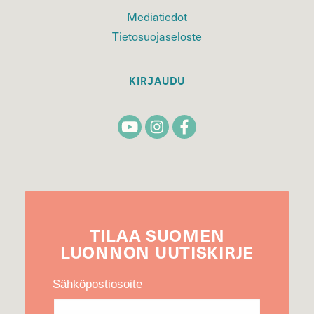
Mediatiedot
Tietosuojaseloste
KIRJAUDU
TILAA
SUOMEN
LUONNON
UUTIS­KIRJE
Sähköpostiosoite