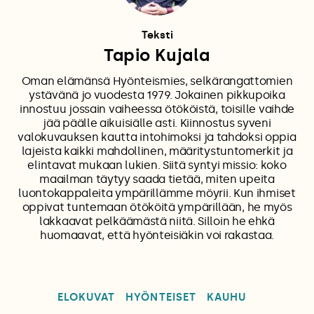
Teksti
Tapio Kujala
Oman elämänsä Hyönteismies, selkärangattomien
ystävänä jo vuodesta 1979. Jokainen pikkupoika
innostuu jossain vaiheessa ötököistä, toisille vaihde
jää päälle aikuisiälle asti. Kiinnostus syveni
valokuvauksen kautta intohimoksi ja tahdoksi oppia
lajeista kaikki mahdollinen, määritystuntomerkit ja
elintavat mukaan lukien. Siitä syntyi missio: koko
maailman täytyy saada tietää, miten upeita
luontokappaleita ympärillämme möyrii. Kun ihmiset
oppivat tuntemaan ötököitä ympärillään, he myös
lakkaavat pelkäämästä niitä. Silloin he ehkä
huomaavat, että hyönteisiäkin voi rakastaa.
ELOKUVAT
HYÖNTEISET
KAUHU