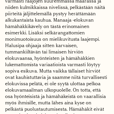
varmasti raajojen suuremmassa määrässä ja
niiden kulmikkaissa nivelissä, pelkästään näitä
piirteitä jäljittelemällä pystyy herättämään
alkukantaista kauhua. Manaaja -elokuvan
hämähäkkikävely on tästä erinomainen
esimerkki. Lisäksi selkärangattomien
monimuotoisuus on mielikuvitusta laajempi.
Halusipa ohjaaja sitten karvaisen,
tummankiiltävän tai limaisen hirviön
elokuvaansa, hyönteisten ja hämähäkkien
lukemattomista variaatioista varmasti löytyy
sopiva esikuva. Mutta vaikka tällaiset hirviöt
ovat kauhistuttavia ja saamme niitä turvallisesti
elokuvissa pelätä, ei ole syytä ulottaa pelkoa
elokuvamaailman ulkopuolelle. On totta, että
osa hyönteisistä ja hämähäkeistä on vaarallisia
myös ihmisille, mutta lähes aina kyse on
pelkästä puolustautumisesta. Hämähäkit eivät