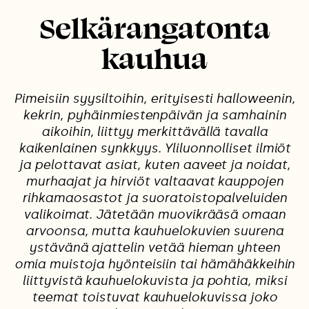
Selkärangatonta
kauhua
Pimeisiin syysiltoihin, erityisesti halloweenin,
kekrin, pyhäinmiestenpäivän ja samhainin
aikoihin, liittyy merkittävällä tavalla
kaikenlainen synkkyys. Yliluonnolliset ilmiöt
ja pelottavat asiat, kuten aaveet ja noidat,
murhaajat ja hirviöt valtaavat kauppojen
rihkamaosastot ja suoratoistopalveluiden
valikoimat. Jätetään muovikrääsä omaan
arvoonsa, mutta kauhuelokuvien suurena
ystävänä ajattelin vetää hieman yhteen
omia muistoja hyönteisiin tai hämähäkkeihin
liittyvistä kauhuelokuvista ja pohtia, miksi
teemat toistuvat kauhuelokuvissa joko