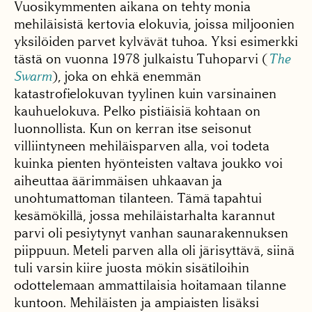
Vuosikymmenten aikana on tehty monia
mehiläisistä kertovia elokuvia, joissa miljoonien
yksilöiden parvet kylvävät tuhoa. Yksi esimerkki
tästä on vuonna 1978 julkaistu Tuhoparvi (
The
Swarm
), joka on ehkä enemmän
katastrofielokuvan tyylinen kuin varsinainen
kauhuelokuva. Pelko pistiäisiä kohtaan on
luonnollista. Kun on kerran itse seisonut
villiintyneen mehiläisparven alla, voi todeta
kuinka pienten hyönteisten valtava joukko voi
aiheuttaa äärimmäisen uhkaavan ja
unohtumattoman tilanteen. Tämä tapahtui
kesämökillä, jossa mehiläistarhalta karannut
parvi oli pesiytynyt vanhan saunarakennuksen
piippuun. Meteli parven alla oli järisyttävä, siinä
tuli varsin kiire juosta mökin sisätiloihin
odottelemaan ammattilaisia hoitamaan tilanne
kuntoon. Mehiläisten ja ampiaisten lisäksi