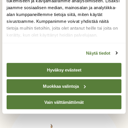
tukemiseen ja kävijämäärämme analysoimiseen. Lisäksi
(
Aliens
), mutta se on karminut siitä lähtien.
jaamme sosiaalisen median, mainosalan ja analytiikka-
Tapa jolla otus liikkuu salamannopeasti ja
alan kumppaneillemme tietoja siitä, miten käytät
syöksyy uhrinsa kasvoihin kiinni puristaen
sivustoamme. Kumppanimme voivat yhdistää näitä
nivelikkäät raajansa tiukasti uhrin pään
tietoja muihin tietoihin, joita olet antanut heille tai joita on
ympärille ja pitkän siimamaisen häntänsä uhrin
kerätty, kun olet käyttänyt heidän palvelujaan.
kaulalle tekee puolustautumisesta mahdotonta.
Kaiken lisäksi otuksen elimistössä kiertää
Näytä tiedot
voimakkaasti syövyttävää happoa, joten sitä ei
voi myöskään leikata pois uhrinsa kasvoilta.
Tehokkaampaa selkärangattomista
Hyväksy evästeet
inspiroitunutta tappajaa ei ole vielä keksitty.
Muokkaa valintoja
Vain välttämättömät