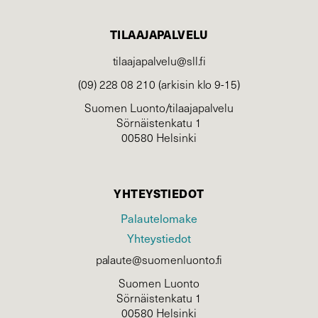
TILAAJAPALVELU
tilaajapalvelu@sll.fi
(09) 228 08 210 (arkisin klo 9-15)
Suomen Luonto/tilaajapalvelu
Sörnäistenkatu 1
00580 Helsinki
YHTEYSTIEDOT
Palautelomake
Yhteystiedot
palaute@suomenluonto.fi
Suomen Luonto
Sörnäistenkatu 1
00580 Helsinki