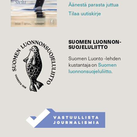
Äänestä parasta juttua
Tilaa uutiskirje
SUOMEN LUONNON­
SUOJELU­LIITTO
Suomen Luonto -lehden
Suomen
kustantaja on
luonnonsuojelu­liitto
.