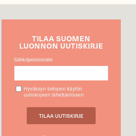
TILAA
SUOMEN
LUONNON
UUTIS­KIRJE
Sähköpostiosoite
Hyväksyn tietojeni käytön
uutiskirjeen lähettämiseen