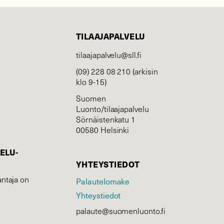
TILAAJAPALVELU
tilaajapalvelu@sll.fi
(09) 228 08 210 (arkisin
klo 9-15)
Suomen
Luonto/tilaajapalvelu
Sörnäistenkatu 1
00580 Helsinki
ELU­
YHTEYSTIEDOT
ntaja on
Palautelomake
Yhteystiedot
palaute@suomenluonto.fi