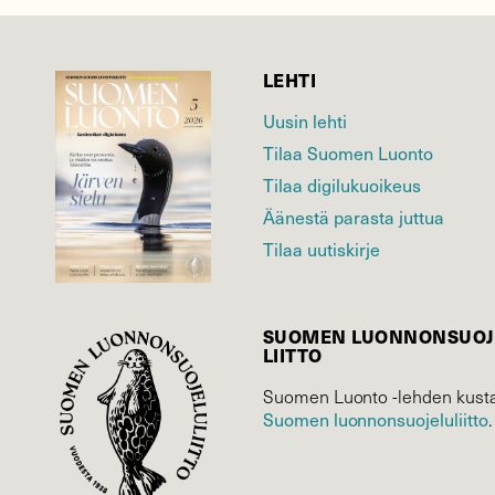
LEHTI
Uusin lehti
Tilaa Suomen Luonto
Tilaa digilukuoikeus
Äänestä parasta juttua
Tilaa uutiskirje
SUOMEN LUONNON­SUOJ
LIITTO
Suomen Luonto -lehden kusta
Suomen luonnonsuojelu­liitto
.