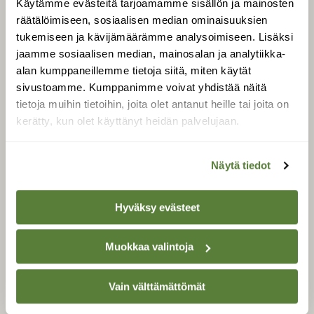
Käytämme evästeitä tarjoamamme sisällön ja mainosten
Tilaa Suomen Luonto
räätälöimiseen, sosiaalisen median ominaisuuksien
Tilaa digilukuoikeus
tukemiseen ja kävijämäärämme analysoimiseen. Lisäksi
Äänestä parasta juttua
jaamme sosiaalisen median, mainosalan ja analytiikka-
Tilaa uutiskirje
alan kumppaneillemme tietoja siitä, miten käytät
sivustoamme. Kumppanimme voivat yhdistää näitä
tietoja muihin tietoihin, joita olet antanut heille tai joita on
kerätty, kun olet käyttänyt heidän palvelujaan.
SUOMEN LUONNON­
SUOJELU­LIITTO
Näytä tiedot
Suomen Luonto -lehden
Suomen
kustantaja on
luonnonsuojelu­liitto
.
Hyväksy evästeet
Muokkaa valintoja
Vain välttämättömät