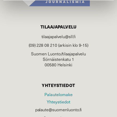
TILAAJAPALVELU
tilaajapalvelu@sll.fi
(09) 228 08 210 (arkisin klo 9-15)
Suomen Luonto/tilaajapalvelu
Sörnäistenkatu 1
00580 Helsinki
YHTEYSTIEDOT
Palautelomake
Yhteystiedot
palaute@suomenluonto.fi