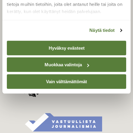
Tilaa digilukuoikeus
tietoja muihin tietoihin, joita olet antanut heille tai joita on
Äänestä parasta juttua
kerätty, kun olet käyttänyt heidän palvelujaan.
Tilaa uutiskirje
Näytä tiedot
SUOMEN LUONNON­
Hyväksy evästeet
SUOJELU­LIITTO
Suomen Luonto -lehden
Muokkaa valintoja
kustantaja on
Suomen
luonnonsuojelu­liitto
.
Vain välttämättömät