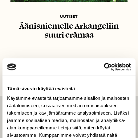
UUTISET
Äänisniemelle Arkangeliin
suuri erämaa
Tämä sivusto käyttää evästeitä
Käytämme evästeitä tarjoamamme sisällön ja mainosten
räätälöimiseen, sosiaalisen median ominaisuuksien
LEHTI
tukemiseen ja kävijämäärämme analysoimiseen. Lisäksi
jaamme sosiaalisen median, mainosalan ja analytiikka-
Uusin lehti
alan kumppaneillemme tietoja siitä, miten käytät
Tilaa Suomen Luonto
sivustoamme. Kumppanimme voivat yhdistää näitä