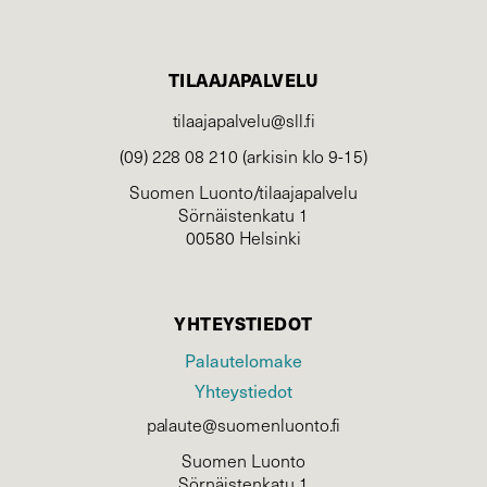
TILAAJAPALVELU
tilaajapalvelu@sll.fi
(09) 228 08 210 (arkisin klo 9-15)
Suomen Luonto/tilaajapalvelu
Sörnäistenkatu 1
00580 Helsinki
YHTEYSTIEDOT
Palautelomake
Yhteystiedot
palaute@suomenluonto.fi
Suomen Luonto
Sörnäistenkatu 1