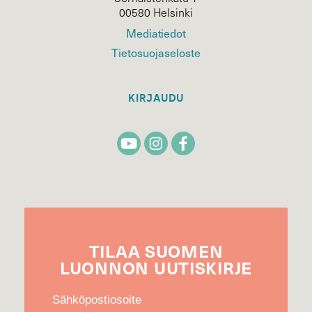
00580 Helsinki
Mediatiedot
Tietosuojaseloste
KIRJAUDU
TILAA
SUOMEN
LUONNON
UUTIS­KIRJE
Sähköpostiosoite