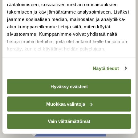
Tilaa digilukuoikeus
räätälöimiseen, sosiaalisen median ominaisuuksien
Äänestä parasta juttua
tukemiseen ja kävijämäärämme analysoimiseen. Lisäksi
jaamme sosiaalisen median, mainosalan ja analytiikka-
Tilaa uutiskirje
alan kumppaneillemme tietoja siitä, miten käytät
sivustoamme. Kumppanimme voivat yhdistää näitä
tietoja muihin tietoihin, joita olet antanut heille tai joita on
kerätty, kun olet käyttänyt heidän palvelujaan.
SUOMEN LUONNON­
SUOJELU­LIITTO
Suomen Luonto -lehden
Näytä tiedot
kustantaja on
Suomen
luonnonsuojelu­liitto
.
Hyväksy evästeet
Muokkaa valintoja
Vain välttämättömät