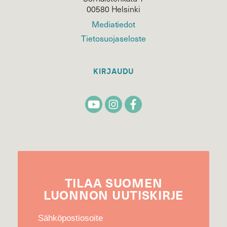
00580 Helsinki
Mediatiedot
Tietosuojaseloste
KIRJAUDU
TILAA
SUOMEN
LUONNON
UUTIS­KIRJE
Sähköpostiosoite