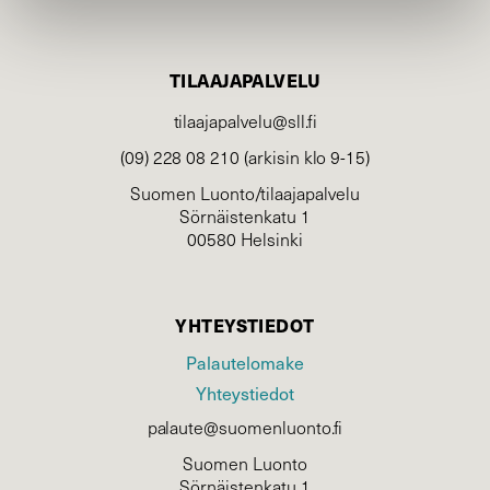
TILAAJAPALVELU
tilaajapalvelu@sll.fi
(09) 228 08 210 (arkisin klo 9-15)
Suomen Luonto/tilaajapalvelu
Sörnäistenkatu 1
00580 Helsinki
YHTEYSTIEDOT
Palautelomake
Yhteystiedot
palaute@suomenluonto.fi
Suomen Luonto
Sörnäistenkatu 1