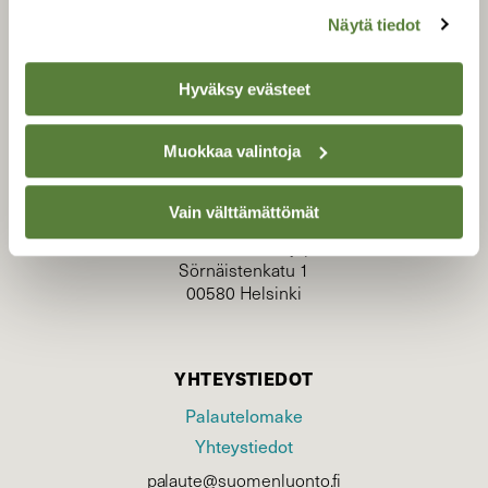
Näytä tiedot
Hyväksy evästeet
TILAAJAPALVELU
Muokkaa valintoja
tilaajapalvelu@sll.fi
(09) 228 08 210 (arkisin klo 9-15)
Vain välttämättömät
Suomen Luonto/tilaajapalvelu
Sörnäistenkatu 1
00580 Helsinki
YHTEYSTIEDOT
Palautelomake
Yhteystiedot
palaute@suomenluonto.fi