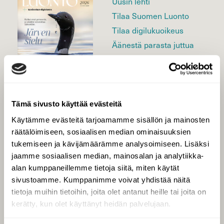
Uusin lehti
Tilaa Suomen Luonto
Tilaa digilukuoikeus
Äänestä parasta juttua
Tilaa uutiskirje
Tämä sivusto käyttää evästeitä
SUOMEN LUONNON­
SUOJELU­LIITTO
Käytämme evästeitä tarjoamamme sisällön ja mainosten
räätälöimiseen, sosiaalisen median ominaisuuksien
Suomen Luonto -lehden
kustantaja on
Suomen
tukemiseen ja kävijämäärämme analysoimiseen. Lisäksi
luonnonsuojelu­liitto
.
jaamme sosiaalisen median, mainosalan ja analytiikka-
alan kumppaneillemme tietoja siitä, miten käytät
sivustoamme. Kumppanimme voivat yhdistää näitä
tietoja muihin tietoihin, joita olet antanut heille tai joita on
kerätty, kun olet käyttänyt heidän palvelujaan.