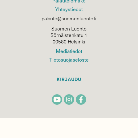
Palautelomake
Yhteystiedot
palaute@suomenluonto.fi
Suomen Luonto
Sörnäistenkatu 1
00580 Helsinki
Mediatiedot
Tietosuojaseloste
KIRJAUDU