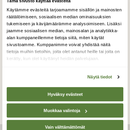
Tämä sivusto käyttää evästeitä
Käytämme evästeitä tarjoamamme sisällön ja mainosten
räätälöimiseen, sosiaalisen median ominaisuuksien
tukemiseen ja kävijämäärämme analysoimiseen. Lisäksi
jaamme sosiaalisen median, mainosalan ja analytiikka-
UUTISET
alan kumppaneillemme tietoja siitä, miten käytät
Ympäristö nyt: Uudessa
sivustoamme. Kumppanimme voivat yhdistää näitä
alueidenkäyttölaissa
tietoja muihin tietoihin, joita olet antanut heille tai joita on
heikennetään kuntalaisten
kerätty, kun olet käyttänyt heidän palvelujaan.
vaikutusmahdollisuuksia
Näytä tiedot
Hyväksy evästeet
Muokkaa valintoja
Vain välttämättömät