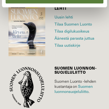
LEHTI
Uusin lehti
Tilaa Suomen Luonto
Tilaa digilukuoikeus
Äänestä parasta juttua
Tilaa uutiskirje
SUOMEN LUONNON­
SUOJELU­LIITTO
Suomen Luonto -lehden
Suomen
kustantaja on
luonnonsuojelu­liitto
.