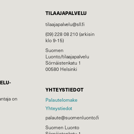
TILAAJAPALVELU
tilaajapalvelu@sll.fi
(09) 228 08 210 (arkisin
klo 9-15)
Suomen
Luonto/tilaajapalvelu
Sörnäistenkatu 1
00580 Helsinki
ELU­
YHTEYSTIEDOT
ntaja on
Palautelomake
Yhteystiedot
palaute@suomenluonto.fi
Suomen Luonto
Sörnäistenkatu 1