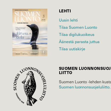
LEHTI
Uusin lehti
Tilaa Suomen Luonto
Tilaa digilukuoikeus
Äänestä parasta juttua
Tilaa uutiskirje
SUOMEN LUONNON­SUOJ
LIITTO
Suomen Luonto -lehden kusta
Suomen luonnonsuojelu­liitto
.