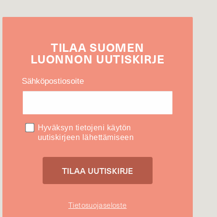
TILAA
SUOMEN
LUONNON
UUTIS­KIRJE
Sähköpostiosoite
Hyväksyn tietojeni käytön
uutiskirjeen lähettämiseen
Tietosuojaseloste