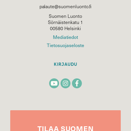
palaute@suomenluonto.fi
Suomen Luonto
Sörnäistenkatu 1
00580 Helsinki
Mediatiedot
Tietosuojaseloste
KIRJAUDU
TILAA
SUOMEN