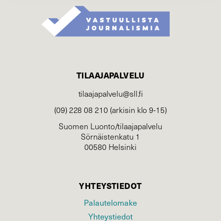
TILAAJAPALVELU
tilaajapalvelu@sll.fi
(09) 228 08 210 (arkisin klo 9-15)
Suomen Luonto/tilaajapalvelu
Sörnäistenkatu 1
00580 Helsinki
YHTEYSTIEDOT
Palautelomake
Yhteystiedot