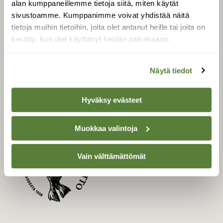
alan kumppaneillemme tietoja siitä, miten käytät
Uusin lehti
sivustoamme. Kumppanimme voivat yhdistää näitä
tietoja muihin tietoihin, joita olet antanut heille tai joita on
Tilaa Suomen Luonto
kerätty, kun olet käyttänyt heidän palvelujaan.
Tilaa digilukuoikeus
Äänestä parasta juttua
Näytä tiedot
Tilaa uutiskirje
Hyväksy evästeet
SUOMEN LUONNON­
SUOJELU­LIITTO
Muokkaa valintoja
Suomen Luonto -lehden
Vain välttämättömät
kustantaja on
Suomen
luonnonsuojelu­liitto
.