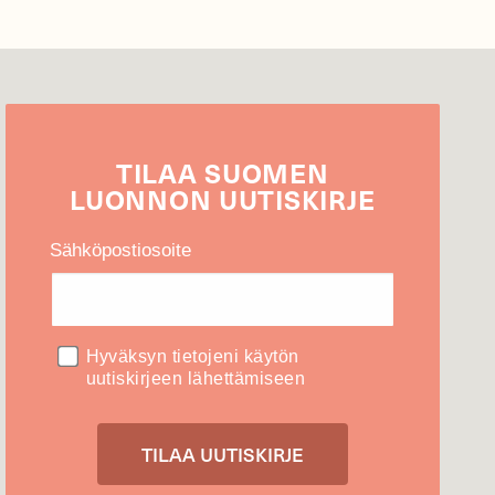
TILAA
SUOMEN
LUONNON
UUTIS­KIRJE
Sähköpostiosoite
Hyväksyn tietojeni käytön
uutiskirjeen lähettämiseen