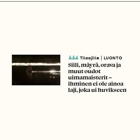
|
Tilaajille
LUONTO
Siili, mäyrä, orava ja
muut oudot
uimamaisterit –
ihminen ei ole ainoa
laji, joka ui huvikseen