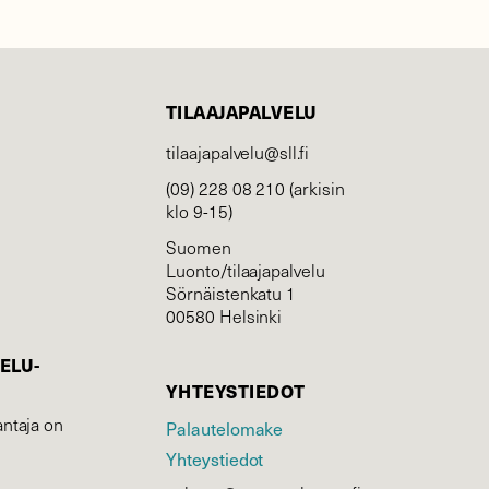
TILAAJAPALVELU
tilaajapalvelu@sll.fi
(09) 228 08 210 (arkisin
klo 9-15)
Suomen
Luonto/tilaajapalvelu
Sörnäistenkatu 1
00580 Helsinki
ELU­
YHTEYSTIEDOT
ntaja on
Palautelomake
Yhteystiedot