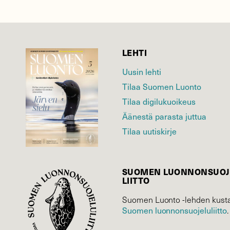
LEHTI
Uusin lehti
Tilaa Suomen Luonto
Tilaa digilukuoikeus
Äänestä parasta juttua
Tilaa uutiskirje
SUOMEN LUONNON­SUOJ
LIITTO
Suomen Luonto -lehden kusta
Suomen luonnonsuojelu­liitto
.