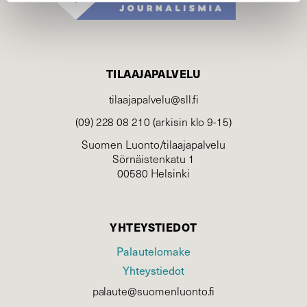
TILAAJAPALVELU
tilaajapalvelu@sll.fi
(09) 228 08 210 (arkisin klo 9-15)
Suomen Luonto/tilaajapalvelu
Sörnäistenkatu 1
00580 Helsinki
YHTEYSTIEDOT
Palautelomake
Yhteystiedot
palaute@suomenluonto.fi