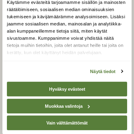
Käytämme evästeitä tarjoamamme sisällön ja mainosten
Tilaa Suomen Luonto
räätälöimiseen, sosiaalisen median ominaisuuksien
Tilaa digilukuoikeus
tukemiseen ja kävijämäärämme analysoimiseen. Lisäksi
Äänestä parasta juttua
jaamme sosiaalisen median, mainosalan ja analytiikka-
Tilaa uutiskirje
alan kumppaneillemme tietoja siitä, miten käytät
sivustoamme. Kumppanimme voivat yhdistää näitä
tietoja muihin tietoihin, joita olet antanut heille tai joita on
kerätty, kun olet käyttänyt heidän palvelujaan.
SUOMEN LUONNON­
SUOJELU­LIITTO
Näytä tiedot
Suomen Luonto -lehden
Suomen
kustantaja on
luonnonsuojelu­liitto
.
Hyväksy evästeet
Muokkaa valintoja
Vain välttämättömät