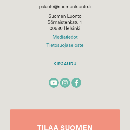
palaute@suomenluonto.fi
Suomen Luonto
Sörnäistenkatu 1
00580 Helsinki
Mediatiedot
Tietosuojaseloste
KIRJAUDU
TILAA
SUOMEN