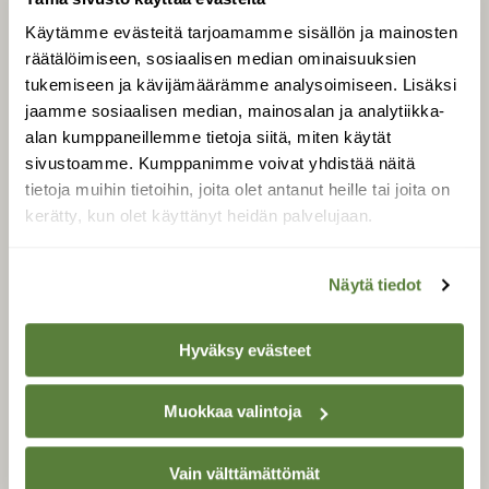
Käytämme evästeitä tarjoamamme sisällön ja mainosten
Uusin lehti
räätälöimiseen, sosiaalisen median ominaisuuksien
Tilaa Suomen Luonto
tukemiseen ja kävijämäärämme analysoimiseen. Lisäksi
Tilaa digilukuoikeus
jaamme sosiaalisen median, mainosalan ja analytiikka-
Äänestä parasta juttua
alan kumppaneillemme tietoja siitä, miten käytät
Tilaa uutiskirje
sivustoamme. Kumppanimme voivat yhdistää näitä
tietoja muihin tietoihin, joita olet antanut heille tai joita on
kerätty, kun olet käyttänyt heidän palvelujaan.
SUOMEN LUONNON­
SUOJELU­LIITTO
Näytä tiedot
Suomen Luonto -lehden
kustantaja on
Suomen
Hyväksy evästeet
luonnonsuojelu­liitto
.
Muokkaa valintoja
Vain välttämättömät