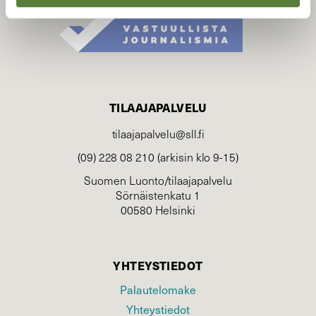
TILAAJAPALVELU
tilaajapalvelu@sll.fi
(09) 228 08 210 (arkisin klo 9-15)
Suomen Luonto/tilaajapalvelu
Sörnäistenkatu 1
00580 Helsinki
YHTEYSTIEDOT
Palautelomake
Yhteystiedot