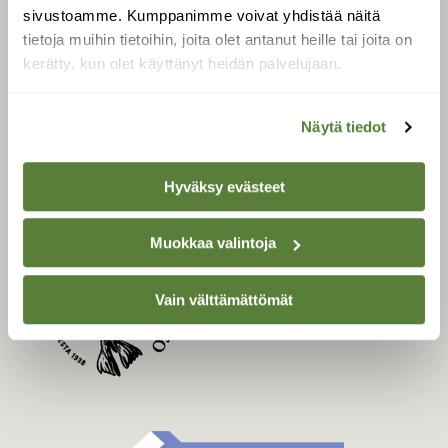
Uusin lehti
sivustoamme. Kumppanimme voivat yhdistää näitä
Tilaa Suomen Luonto
tietoja muihin tietoihin, joita olet antanut heille tai joita on
Tilaa digilukuoikeus
kerätty, kun olet käyttänyt heidän palvelujaan.
Äänestä parasta juttua
Tilaa uutiskirje
Näytä tiedot
Hyväksy evästeet
SUOMEN LUONNON­
SUOJELU­LIITTO
Muokkaa valintoja
Suomen Luonto -lehden
kustantaja on
Suomen
Vain välttämättömät
luonnonsuojelu­liitto
.