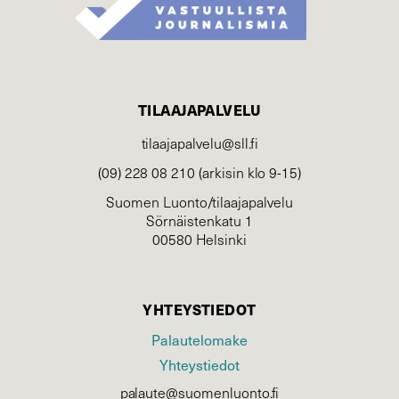
TILAAJAPALVELU
tilaajapalvelu@sll.fi
(09) 228 08 210 (arkisin klo 9-15)
Suomen Luonto/tilaajapalvelu
Sörnäistenkatu 1
00580 Helsinki
YHTEYSTIEDOT
Palautelomake
Yhteystiedot
palaute@suomenluonto.fi