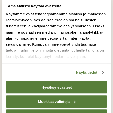
NISÄKKÄÄT
Tämä sivusto käyttää evästeitä
Itämerennorpat pulassa
Käytämme evästeitä tarjoamamme sisällön ja mainosten
Suomenlahdella – Pietarissa
räätälöimiseen, sosiaalisen median ominaisuuksien
tuotiin jo kuutti
tukemiseen ja kävijämäärämme analysoimiseen. Lisäksi
eläinhoitolaan
jaamme sosiaalisen median, mainosalan ja analytiikka-
alan kumppaneillemme tietoja siitä, miten käytät
sivustoamme. Kumppanimme voivat yhdistää näitä
tietoja muihin tietoihin, joita olet antanut heille tai joita on
kerätty, kun olet käyttänyt heidän palvelujaan.
Näytä tiedot
Hyväksy evästeet
Muokkaa valintoja