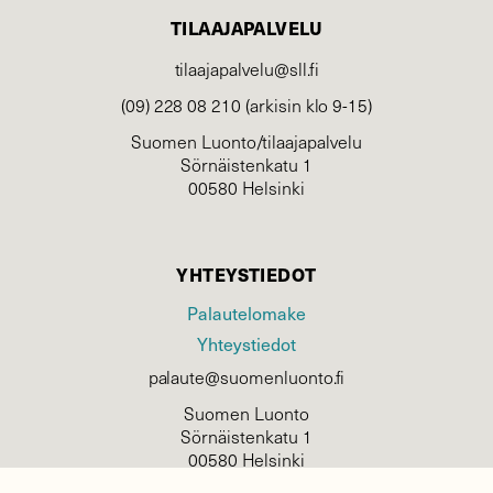
TILAAJAPALVELU
tilaajapalvelu@sll.fi
(09) 228 08 210 (arkisin klo 9-15)
Suomen Luonto/tilaajapalvelu
Sörnäistenkatu 1
00580 Helsinki
YHTEYSTIEDOT
Palautelomake
Yhteystiedot
palaute@suomenluonto.fi
Suomen Luonto
Sörnäistenkatu 1
00580 Helsinki