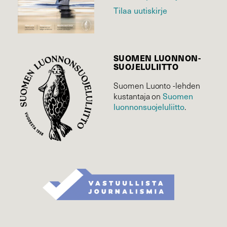
Tilaa uutiskirje
SUOMEN LUONNON­
SUOJELU­LIITTO
Suomen Luonto -lehden
Suomen
kustantaja on
luonnonsuojelu­liitto
.