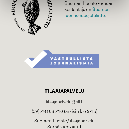
Suomen Luonto -lehden
kustantaja on
Suomen
luonnonsuojelu­liitto
.
TILAAJAPALVELU
tilaajapalvelu@sll.fi
(09) 228 08 210 (arkisin klo 9-15)
Suomen Luonto/tilaajapalvelu
Sörnäistenkatu 1