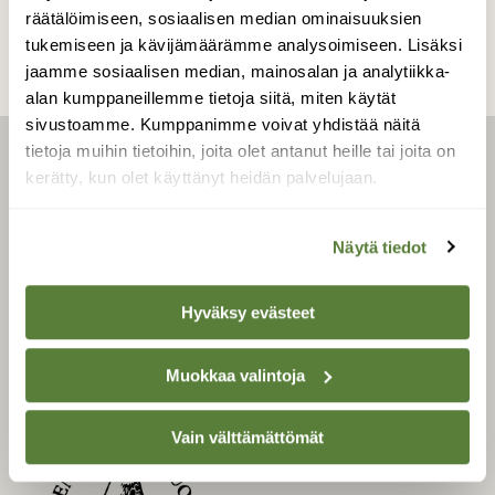
räätälöimiseen, sosiaalisen median ominaisuuksien
tukemiseen ja kävijämäärämme analysoimiseen. Lisäksi
jaamme sosiaalisen median, mainosalan ja analytiikka-
alan kumppaneillemme tietoja siitä, miten käytät
sivustoamme. Kumppanimme voivat yhdistää näitä
tietoja muihin tietoihin, joita olet antanut heille tai joita on
LEHTI
kerätty, kun olet käyttänyt heidän palvelujaan.
Uusin lehti
Tilaa Suomen Luonto
Näytä tiedot
Tilaa digilukuoikeus
Äänestä parasta juttua
Hyväksy evästeet
Tilaa uutiskirje
Muokkaa valintoja
Vain välttämättömät
SUOMEN LUONNON­
SUOJELU­LIITTO