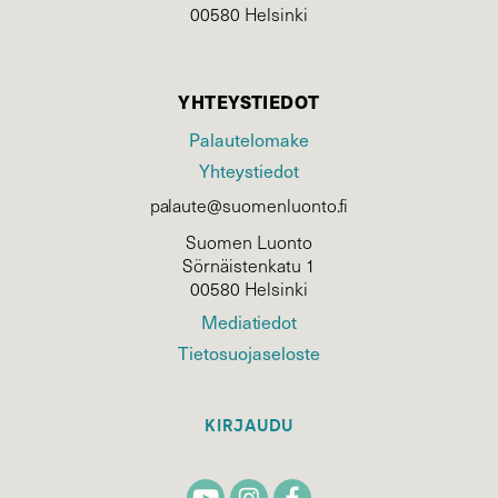
00580 Helsinki
YHTEYSTIEDOT
Palautelomake
Yhteystiedot
palaute@suomenluonto.fi
Suomen Luonto
Sörnäistenkatu 1
00580 Helsinki
Mediatiedot
Tietosuojaseloste
KIRJAUDU