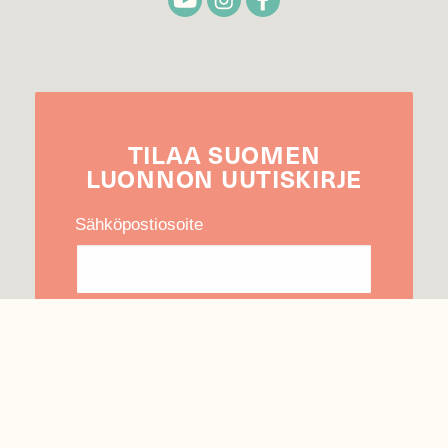
TILAA
SUOMEN
LUONNON
UUTIS­KIRJE
Sähköpostiosoite
Hyväksyn tietojeni käytön uutiskirjeen
lähettämiseen