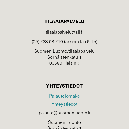
TILAAJAPALVELU
tilaajapalvelu@sll.fi
(09) 228 08 210 (arkisin klo 9-15)
Suomen Luonto/tilaajapalvelu
Sörnäistenkatu 1
00580 Helsinki
YHTEYSTIEDOT
Palautelomake
Yhteystiedot
palaute@suomenluonto.fi
Suomen Luonto
Sörnäistenkatu 1