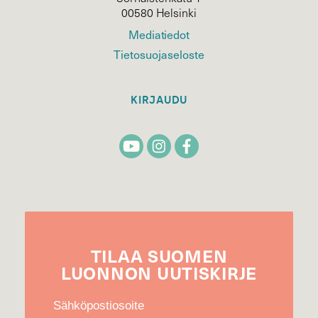
00580 Helsinki
Mediatiedot
Tietosuojaseloste
KIRJAUDU
TILAA
SUOMEN
LUONNON
UUTIS­KIRJE
Sähköpostiosoite