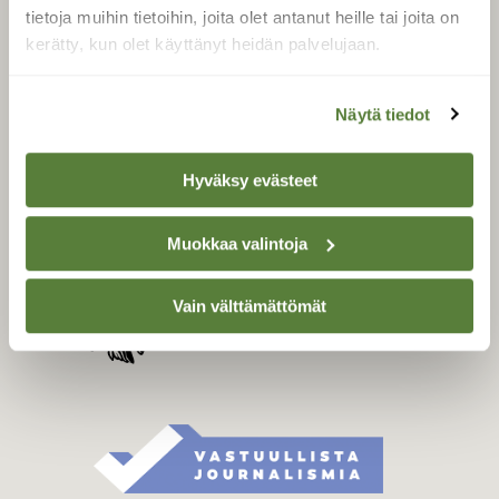
Tilaa digilukuoikeus
tietoja muihin tietoihin, joita olet antanut heille tai joita on
Äänestä parasta juttua
kerätty, kun olet käyttänyt heidän palvelujaan.
Tilaa uutiskirje
Näytä tiedot
SUOMEN LUONNON­
Hyväksy evästeet
SUOJELU­LIITTO
Suomen Luonto -lehden
Muokkaa valintoja
Suomen
kustantaja on
luonnonsuojelu­liitto
.
Vain välttämättömät