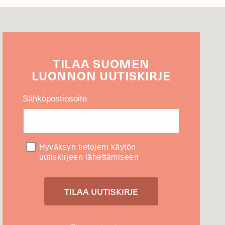
TILAA
SUOMEN
LUONNON
UUTIS­KIRJE
Sähköpostiosoite
Hyväksyn tietojeni käytön
uutiskirjeen lähettämiseen