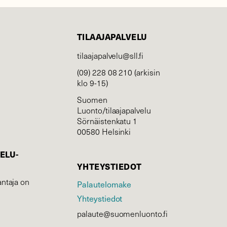
TILAAJAPALVELU
tilaajapalvelu@sll.fi
(09) 228 08 210 (arkisin
klo 9-15)
Suomen
Luonto/tilaajapalvelu
Sörnäistenkatu 1
00580 Helsinki
ELU­
YHTEYSTIEDOT
ntaja on
Palautelomake
Yhteystiedot
palaute@suomenluonto.fi