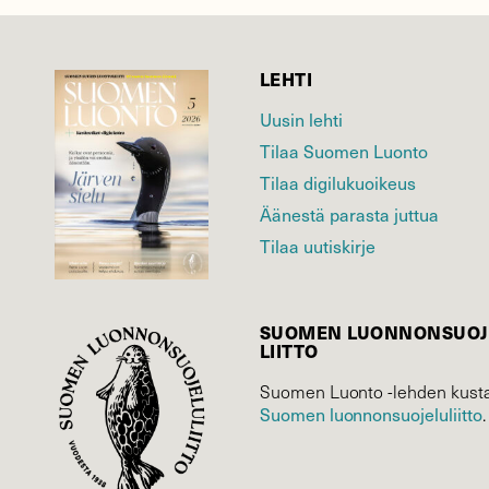
LEHTI
Uusin lehti
Tilaa Suomen Luonto
Tilaa digilukuoikeus
Äänestä parasta juttua
Tilaa uutiskirje
SUOMEN LUONNON­SUOJ
LIITTO
Suomen Luonto -lehden kusta
Suomen luonnonsuojelu­liitto
.