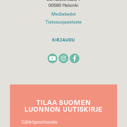
00580 Helsinki
Mediatiedot
Tietosuojaseloste
KIRJAUDU
TILAA
SUOMEN
LUONNON
UUTIS­KIRJE
Sähköpostiosoite