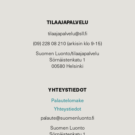
TILAAJAPALVELU
tilaajapalvelu@sll.fi
(09) 228 08 210 (arkisin klo 9-15)
Suomen Luonto/tilaajapalvelu
Sörnäistenkatu 1
00580 Helsinki
YHTEYSTIEDOT
Palautelomake
Yhteystiedot
palaute@suomenluonto.fi
Suomen Luonto
Sörnäistenkatu 1