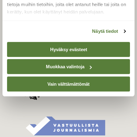
Tilaa digilukuoikeus
tietoja muihin tietoihin, joita olet antanut heille tai joita on
Äänestä parasta juttua
kerätty, kun olet käyttänyt heidän palvelujaan.
Tilaa uutiskirje
Näytä tiedot
SUOMEN LUONNON­
Hyväksy evästeet
SUOJELU­LIITTO
Suomen Luonto -lehden
Muokkaa valintoja
Suomen
kustantaja on
luonnonsuojelu­liitto
.
Vain välttämättömät