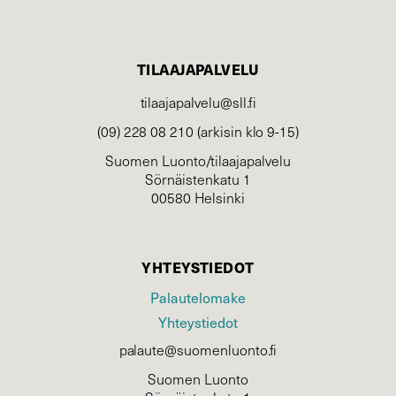
TILAAJAPALVELU
tilaajapalvelu@sll.fi
(09) 228 08 210 (arkisin klo 9-15)
Suomen Luonto/tilaajapalvelu
Sörnäistenkatu 1
00580 Helsinki
YHTEYSTIEDOT
Palautelomake
Yhteystiedot
palaute@suomenluonto.fi
Suomen Luonto