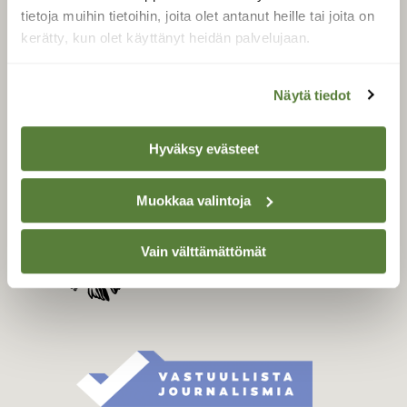
Tilaa digilukuoikeus
tietoja muihin tietoihin, joita olet antanut heille tai joita on
kerätty, kun olet käyttänyt heidän palvelujaan.
Äänestä parasta juttua
Tilaa uutiskirje
Näytä tiedot
Hyväksy evästeet
SUOMEN LUONNON­
SUOJELU­LIITTO
Suomen Luonto -lehden
Muokkaa valintoja
kustantaja on
Suomen
luonnonsuojelu­liitto
.
Vain välttämättömät