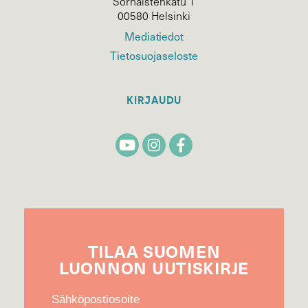
Sörnäistenkatu 1
00580 Helsinki
Mediatiedot
Tietosuojaseloste
KIRJAUDU
TILAA
SUOMEN
LUONNON
UUTIS­KIRJE
Sähköpostiosoite