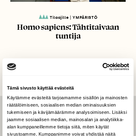
|
Tilaajille
YMPÄRISTÖ
Homo sapiens: Tähtitaivaan
tuntija
Tämä sivusto käyttää evästeitä
Käytämme evästeitä tarjoamamme sisällön ja mainosten
räätälöimiseen, sosiaalisen median ominaisuuksien
LEHTI
tukemiseen ja kävijämäärämme analysoimiseen. Lisäksi
jaamme sosiaalisen median, mainosalan ja analytiikka-
Uusin lehti
alan kumppaneillemme tietoja siitä, miten käytät
Tilaa Suomen Luonto
sivustoamme. Kumppanimme voivat yhdistää näitä