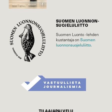
SUOMEN LUONNON­
SUOJELU­LIITTO
Suomen Luonto -lehden
kustantaja on
Suomen
luonnonsuojelu­liitto
.
TILAAJAPALVELU