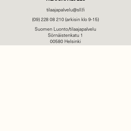
tilaajapalvelu@sll.fi
(09) 228 08 210 (arkisin klo 9-15)
Suomen Luonto/tilaajapalvelu
Sörnäistenkatu 1
00580 Helsinki
YHTEYSTIEDOT
Palautelomake
Yhteystiedot
palaute@suomenluonto.fi
Suomen Luonto
Sörnäistenkatu 1
00580 Helsinki
Mediatiedot
Tietosuojaseloste