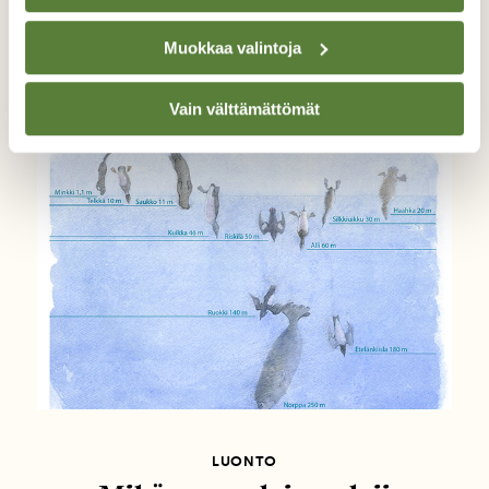
BLOGI: VUOSI LUONNOSSA
Muokkaa valintoja
Kuin lentävä pingviini
Vain välttämättömät
LUONTO