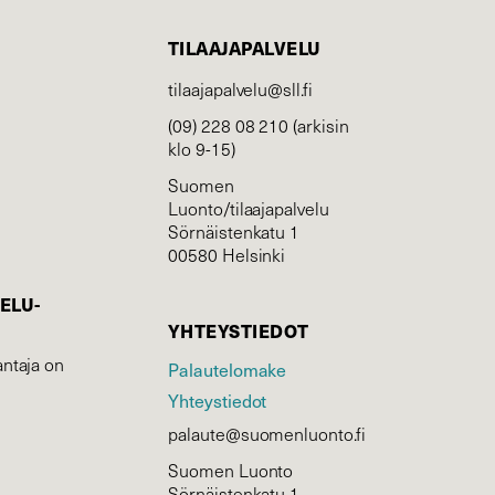
TILAAJAPALVELU
tilaajapalvelu@sll.fi
(09) 228 08 210 (arkisin
klo 9-15)
Suomen
Luonto/tilaajapalvelu
Sörnäistenkatu 1
00580 Helsinki
ELU­
YHTEYSTIEDOT
ntaja on
Palautelomake
Yhteystiedot
palaute@suomenluonto.fi
Suomen Luonto
Sörnäistenkatu 1