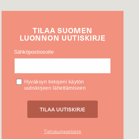
TILAA
SUOMEN
LUONNON
UUTIS­KIRJE
Sähköpostiosoite
Hyväksyn tietojeni käytön
uutiskirjeen lähettämiseen
Tietosuojaseloste