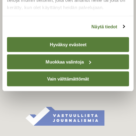
tietoja muihin tietoihin, joita olet antanut heille tai joita on
Äänestä parasta juttua
kerätty, kun olet käyttänyt heidän palvelujaan.
Tilaa uutiskirje
Näytä tiedot
SUOMEN LUONNON­
Hyväksy evästeet
SUOJELU­LIITTO
Suomen Luonto -lehden
Muokkaa valintoja
kustantaja on
Suomen
luonnonsuojelu­liitto
.
Vain välttämättömät