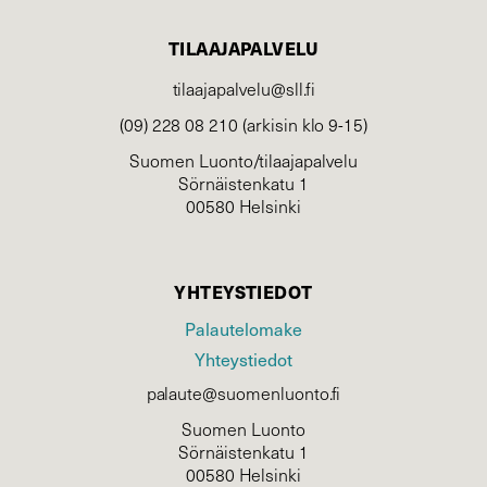
TILAAJAPALVELU
tilaajapalvelu@sll.fi
(09) 228 08 210 (arkisin klo 9-15)
Suomen Luonto/tilaajapalvelu
Sörnäistenkatu 1
00580 Helsinki
YHTEYSTIEDOT
Palautelomake
Yhteystiedot
palaute@suomenluonto.fi
Suomen Luonto
Sörnäistenkatu 1
00580 Helsinki