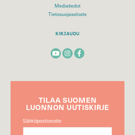
Mediatiedot
Tietosuojaseloste
KIRJAUDU
TILAA
SUOMEN
LUONNON
UUTIS­KIRJE
Sähköpostiosoite