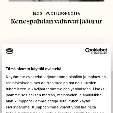
BLOGI: VUOSI LUONNOSSA
Kenespahdan valtavat jääurut
Tämä sivusto käyttää evästeitä
Käytämme evästeitä tarjoamamme sisällön ja mainosten
räätälöimiseen, sosiaalisen median ominaisuuksien
LEHTI
tukemiseen ja kävijämäärämme analysoimiseen. Lisäksi
Uusin lehti
jaamme sosiaalisen median, mainosalan ja analytiikka-
Tilaa Suomen Luonto
alan kumppaneillemme tietoja siitä, miten käytät
sivustoamme. Kumppanimme voivat yhdistää näitä
Tilaa digilukuoikeus