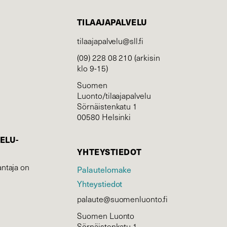
TILAAJAPALVELU
tilaajapalvelu@sll.fi
(09) 228 08 210 (arkisin
klo 9-15)
Suomen
Luonto/tilaajapalvelu
Sörnäistenkatu 1
00580 Helsinki
ELU­
YHTEYSTIEDOT
ntaja on
Palautelomake
Yhteystiedot
palaute@suomenluonto.fi
Suomen Luonto
Sörnäistenkatu 1