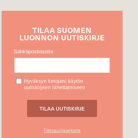
TILAA
SUOMEN
LUONNON
UUTIS­KIRJE
Sähköpostiosoite
Hyväksyn tietojeni käytön
uutiskirjeen lähettämiseen
Tietosuojaseloste