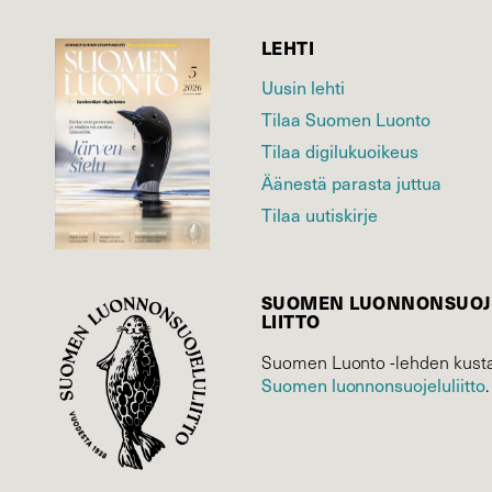
LEHTI
Uusin lehti
Tilaa Suomen Luonto
Tilaa digilukuoikeus
Äänestä parasta juttua
Tilaa uutiskirje
SUOMEN LUONNON­SUOJ
LIITTO
Suomen Luonto -lehden kusta
Suomen luonnonsuojelu­liitto
.