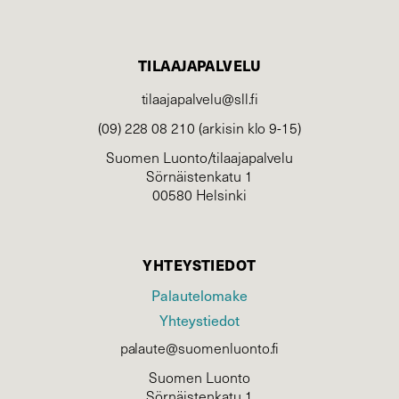
TILAAJAPALVELU
tilaajapalvelu@sll.fi
(09) 228 08 210 (arkisin klo 9-15)
Suomen Luonto/tilaajapalvelu
Sörnäistenkatu 1
00580 Helsinki
YHTEYSTIEDOT
Palautelomake
Yhteystiedot
palaute@suomenluonto.fi
Suomen Luonto
Sörnäistenkatu 1