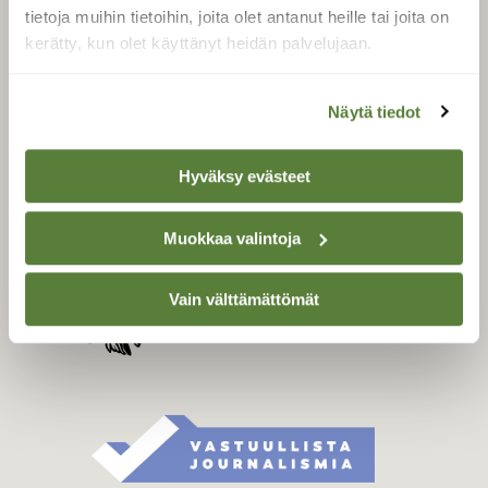
Tilaa digilukuoikeus
tietoja muihin tietoihin, joita olet antanut heille tai joita on
Äänestä parasta juttua
kerätty, kun olet käyttänyt heidän palvelujaan.
Tilaa uutiskirje
Näytä tiedot
SUOMEN LUONNON­
Hyväksy evästeet
SUOJELU­LIITTO
Suomen Luonto -lehden
Muokkaa valintoja
kustantaja on
Suomen
luonnonsuojelu­liitto
.
Vain välttämättömät