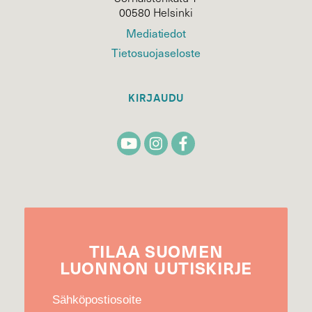
00580 Helsinki
Mediatiedot
Tietosuojaseloste
KIRJAUDU
TILAA
SUOMEN
LUONNON
UUTIS­KIRJE
Sähköpostiosoite