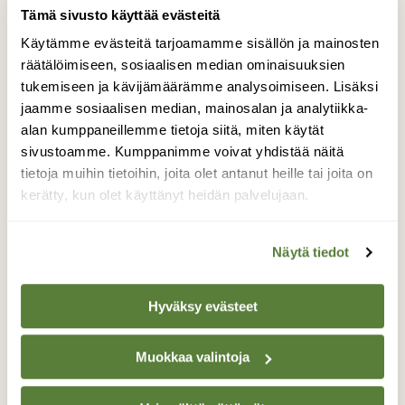
Tämä sivusto käyttää evästeitä
LINNUT
Käytämme evästeitä tarjoamamme sisällön ja mainosten
Gotlanti, saari Itämeressä
räätälöimiseen, sosiaalisen median ominaisuuksien
tukemiseen ja kävijämäärämme analysoimiseen. Lisäksi
jaamme sosiaalisen median, mainosalan ja analytiikka-
alan kumppaneillemme tietoja siitä, miten käytät
sivustoamme. Kumppanimme voivat yhdistää näitä
tietoja muihin tietoihin, joita olet antanut heille tai joita on
kerätty, kun olet käyttänyt heidän palvelujaan.
Näytä tiedot
Hyväksy evästeet
Muokkaa valintoja
RETKIPAIKAT