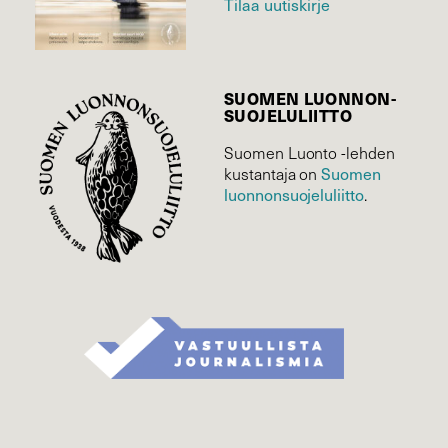
Tilaa uutiskirje
SUOMEN LUONNON­
SUOJELU­LIITTO
Suomen Luonto -lehden
Suomen
kustantaja on
luonnonsuojelu­liitto
.