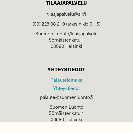
TILAAJAPALVELU
tilaajapalvelu@sll.fi
(09) 228 08 210 (arkisin klo 9-15)
Suomen Luonto/tilaajapalvelu
Sörnäistenkatu 1
00580 Helsinki
YHTEYSTIEDOT
Palautelomake
Yhteystiedot
palaute@suomenluonto.fi
Suomen Luonto
Sörnäistenkatu 1
00580 Helsinki
Mediatiedot