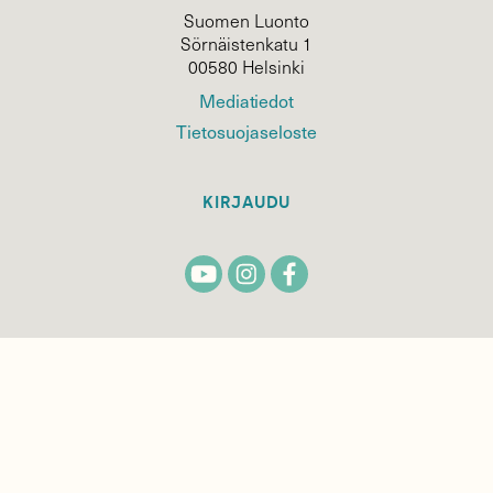
Suomen Luonto
Sörnäistenkatu 1
00580 Helsinki
Mediatiedot
Tietosuojaseloste
KIRJAUDU
TILAA
SUOMEN
LUONNON
UUTIS­KIRJE