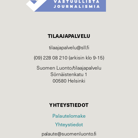
TILAAJAPALVELU
tilaajapalvelu@sll.fi
(09) 228 08 210 (arkisin klo 9-15)
Suomen Luonto/tilaajapalvelu
Sörnäistenkatu 1
00580 Helsinki
YHTEYSTIEDOT
Palautelomake
Yhteystiedot
palaute@suomenluonto.fi