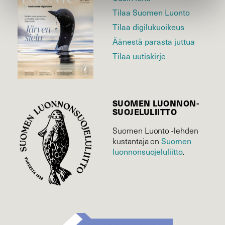
Tilaa Suomen Luonto
Tilaa digilukuoikeus
Äänestä parasta juttua
Tilaa uutiskirje
SUOMEN LUONNON­
SUOJELU­LIITTO
Suomen Luonto -lehden
Suomen
kustantaja on
luonnonsuojelu­liitto
.