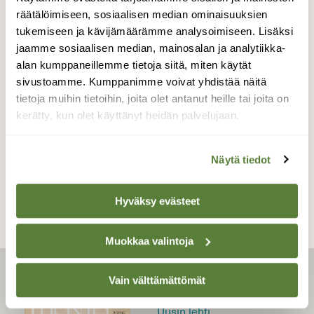
räätälöimiseen, sosiaalisen median ominaisuuksien
|
Tilaajille
LUONNONSUOJELU
tukemiseen ja kävijämäärämme analysoimiseen. Lisäksi
Tarkka vainu löytää liito-
jaamme sosiaalisen median, mainosalan ja analytiikka-
oravan ja monta muuta –
alan kumppaneillemme tietoja siitä, miten käytät
sivustoamme. Kumppanimme voivat yhdistää näitä
koirissa on paljon potentiaalia
tietoja muihin tietoihin, joita olet antanut heille tai joita on
luonnonsuojelutyön avuksi
kerätty, kun olet käyttänyt heidän palvelujaan.
Näytä tiedot
Hyväksy evästeet
Muokkaa valintoja
Vain välttämättömät
LEHTI
Uusin lehti