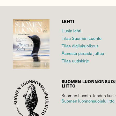
LEHTI
Uusin lehti
Tilaa Suomen Luonto
Tilaa digilukuoikeus
Äänestä parasta juttua
Tilaa uutiskirje
SUOMEN LUONNON­SUOJ
LIITTO
Suomen Luonto -lehden kusta
Suomen luonnonsuojelu­liitto
.