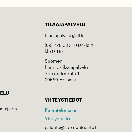
TILAAJAPALVELU
tilaajapalvelu@sll.fi
(09) 228 08 210 (arkisin
klo 9-15)
Suomen
Luonto/tilaajapalvelu
Sörnäistenkatu 1
00580 Helsinki
ELU­
YHTEYSTIEDOT
ntaja on
Palautelomake
Yhteystiedot
palaute@suomenluonto.fi