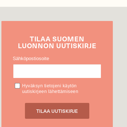
TILAA
SUOMEN
LUONNON
UUTIS­KIRJE
Sähköpostiosoite
Hyväksyn tietojeni käytön
uutiskirjeen lähettämiseen