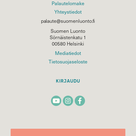
Palautelomake
Yhteystiedot
palaute@suomenluonto.fi
Suomen Luonto
Sörnäistenkatu 1
00580 Helsinki
Mediatiedot
Tietosuojaseloste
KIRJAUDU