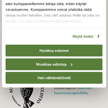
alan kumppaneillemme tietoja siitä, miten käytät
LEHTI
sivustoamme. Kumppanimme voivat yhdistää näitä
tietoja muihin tietoihin, joita olet antanut heille tai joita on
Uusin lehti
kerätty, kun olet käyttänyt heidän palvelujaan.
Tilaa Suomen Luonto
Tilaa digilukuoikeus
Näytä tiedot
Äänestä parasta juttua
Tilaa uutiskirje
Hyväksy evästeet
Muokkaa valintoja
SUOMEN LUONNON­
SUOJELU­LIITTO
Vain välttämättömät
Suomen Luonto -lehden
Suomen
kustantaja on
luonnonsuojelu­liitto
.