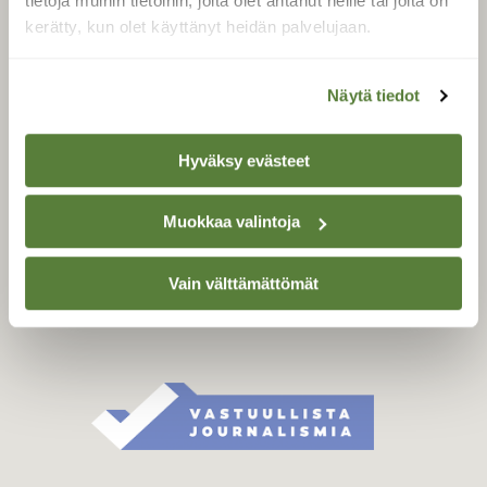
tietoja muihin tietoihin, joita olet antanut heille tai joita on
Äänestä parasta juttua
kerätty, kun olet käyttänyt heidän palvelujaan.
Tilaa uutiskirje
Näytä tiedot
SUOMEN LUONNON­
Hyväksy evästeet
SUOJELU­LIITTO
Suomen Luonto -lehden
Muokkaa valintoja
Suomen
kustantaja on
luonnonsuojelu­liitto
.
Vain välttämättömät