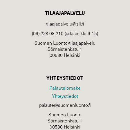
TILAAJAPALVELU
tilaajapalvelu@sll.fi
(09) 228 08 210 (arkisin klo 9-15)
Suomen Luonto/tilaajapalvelu
Sörnäistenkatu 1
00580 Helsinki
YHTEYSTIEDOT
Palautelomake
Yhteystiedot
palaute@suomenluonto.fi
Suomen Luonto
Sörnäistenkatu 1
00580 Helsinki