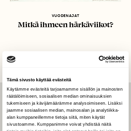
VUODENAJAT
Mitkä ihmeen härkäviikot?
Tämä sivusto käyttää evästeitä
Käytämme evästeitä tarjoamamme sisällön ja mainosten
räätälöimiseen, sosiaalisen median ominaisuuksien
LEHTI
tukemiseen ja kävijämäärämme analysoimiseen. Lisäksi
Uusin lehti
jaamme sosiaalisen median, mainosalan ja analytiikka-
Tilaa Suomen Luonto
alan kumppaneillemme tietoja siitä, miten käytät
sivustoamme. Kumppanimme voivat yhdistää näitä
Tilaa digilukuoikeus