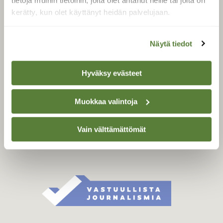
tietoja muihin tietoihin, joita olet antanut heille tai joita on
Äänestä parasta juttua
kerätty, kun olet käyttänyt heidän palvelujaan.
Tilaa uutiskirje
Näytä tiedot
SUOMEN LUONNON­
Hyväksy evästeet
SUOJELU­LIITTO
Suomen Luonto -lehden
Muokkaa valintoja
kustantaja on
Suomen
luonnonsuojelu­liitto
.
Vain välttämättömät