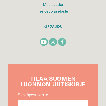
Mediatiedot
Tietosuojaseloste
KIRJAUDU
TILAA
SUOMEN
LUONNON
UUTIS­KIRJE
Sähköpostiosoite