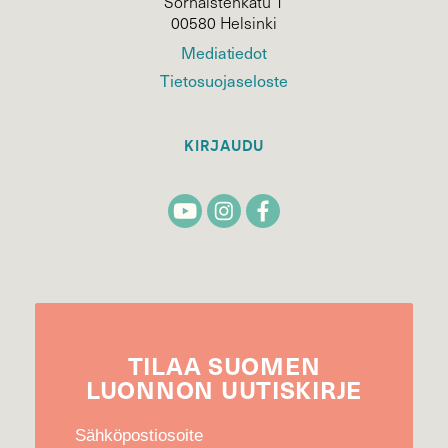
Sörnäistenkatu 1
00580 Helsinki
Mediatiedot
Tietosuojaseloste
KIRJAUDU
TILAA
SUOMEN
LUONNON
UUTIS­KIRJE
Sähköpostiosoite