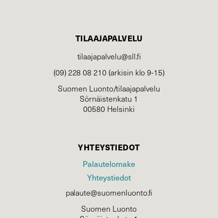
TILAAJAPALVELU
tilaajapalvelu@sll.fi
(09) 228 08 210 (arkisin klo 9-15)
Suomen Luonto/tilaajapalvelu
Sörnäistenkatu 1
00580 Helsinki
YHTEYSTIEDOT
Palautelomake
Yhteystiedot
palaute@suomenluonto.fi
Suomen Luonto