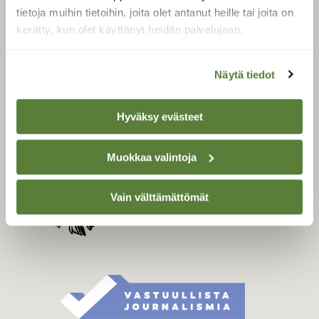
Tilaa digilukuoikeus
tietoja muihin tietoihin, joita olet antanut heille tai joita on
kerätty, kun olet käyttänyt heidän palvelujaan.
Äänestä parasta juttua
Tilaa uutiskirje
Näytä tiedot
Hyväksy evästeet
SUOMEN LUONNON­
SUOJELU­LIITTO
Suomen Luonto -lehden
Muokkaa valintoja
kustantaja on
Suomen
luonnonsuojelu­liitto
.
Vain välttämättömät