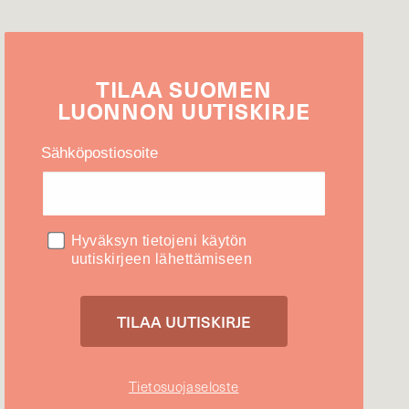
TILAA
SUOMEN
LUONNON
UUTIS­KIRJE
Sähköpostiosoite
Hyväksyn tietojeni käytön
uutiskirjeen lähettämiseen
Tietosuojaseloste