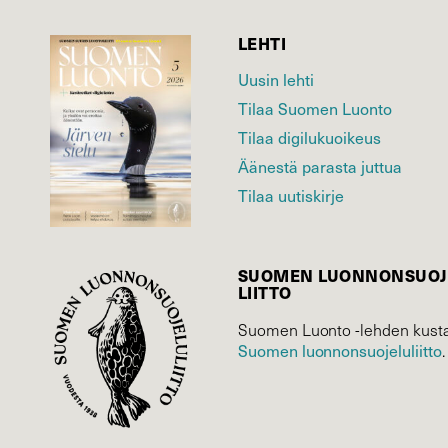
LEHTI
Uusin lehti
Tilaa Suomen Luonto
Tilaa digilukuoikeus
Äänestä parasta juttua
Tilaa uutiskirje
SUOMEN LUONNON­SUOJ
LIITTO
Suomen Luonto -lehden kusta
Suomen luonnonsuojelu­liitto
.