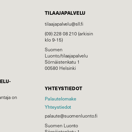
TILAAJAPALVELU
tilaajapalvelu@sll.fi
(09) 228 08 210 (arkisin
klo 9-15)
Suomen
Luonto/tilaajapalvelu
Sörnäistenkatu 1
00580 Helsinki
ELU­
YHTEYSTIEDOT
ntaja on
Palautelomake
Yhteystiedot
palaute@suomenluonto.fi
Suomen Luonto
Sörnäistenkatu 1