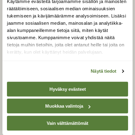
Käytämme evästeitä tarjoamamme sisällön ja mainosten
Tilaa Suomen Luonto
räätälöimiseen, sosiaalisen median ominaisuuksien
Tilaa digilukuoikeus
tukemiseen ja kävijämäärämme analysoimiseen. Lisäksi
Äänestä parasta juttua
jaamme sosiaalisen median, mainosalan ja analytiikka-
Tilaa uutiskirje
alan kumppaneillemme tietoja siitä, miten käytät
sivustoamme. Kumppanimme voivat yhdistää näitä
tietoja muihin tietoihin, joita olet antanut heille tai joita on
kerätty, kun olet käyttänyt heidän palvelujaan.
SUOMEN LUONNON­
SUOJELU­LIITTO
Näytä tiedot
Suomen Luonto -lehden
kustantaja on
Suomen
luonnonsuojelu­liitto
.
Hyväksy evästeet
Muokkaa valintoja
Vain välttämättömät