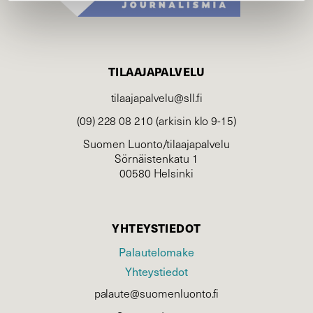
TILAAJAPALVELU
tilaajapalvelu@sll.fi
(09) 228 08 210 (arkisin klo 9-15)
Suomen Luonto/tilaajapalvelu
Sörnäistenkatu 1
00580 Helsinki
YHTEYSTIEDOT
Palautelomake
Yhteystiedot
palaute@suomenluonto.fi