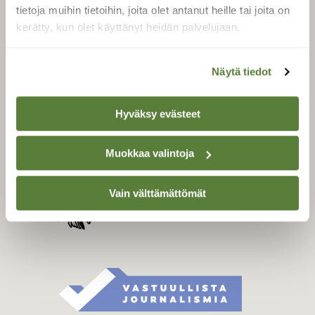
Tilaa digilukuoikeus
tietoja muihin tietoihin, joita olet antanut heille tai joita on
Äänestä parasta juttua
kerätty, kun olet käyttänyt heidän palvelujaan.
Tilaa uutiskirje
Näytä tiedot
SUOMEN LUONNON­
Hyväksy evästeet
SUOJELU­LIITTO
Suomen Luonto -lehden
Muokkaa valintoja
Suomen
kustantaja on
luonnonsuojelu­liitto
.
Vain välttämättömät