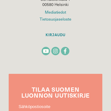
00580 Helsinki
Mediatiedot
Tietosuojaseloste
KIRJAUDU
TILAA
SUOMEN
LUONNON
UUTIS­KIRJE
Sähköpostiosoite