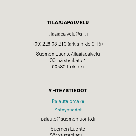
TILAAJAPALVELU
tilaajapalvelu@sll.fi
(09) 228 08 210 (arkisin klo 9-15)
Suomen Luonto/tilaajapalvelu
Sörnäistenkatu 1
00580 Helsinki
YHTEYSTIEDOT
Palautelomake
Yhteystiedot
palaute@suomenluonto.fi
Suomen Luonto
Sörnäistenkatu 1