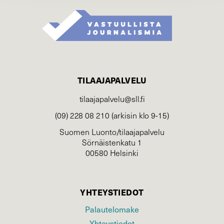
TILAAJAPALVELU
tilaajapalvelu@sll.fi
(09) 228 08 210 (arkisin klo 9-15)
Suomen Luonto/tilaajapalvelu
Sörnäistenkatu 1
00580 Helsinki
YHTEYSTIEDOT
Palautelomake
Yhteystiedot