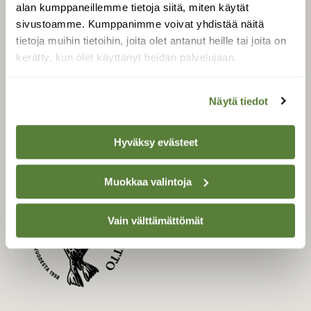
LEHTI
alan kumppaneillemme tietoja siitä, miten käytät
sivustoamme. Kumppanimme voivat yhdistää näitä
Uusin lehti
tietoja muihin tietoihin, joita olet antanut heille tai joita on
Tilaa Suomen Luonto
kerätty, kun olet käyttänyt heidän palvelujaan.
Tilaa digilukuoikeus
Äänestä parasta juttua
Näytä tiedot
Tilaa uutiskirje
Hyväksy evästeet
SUOMEN LUONNON­
Muokkaa valintoja
SUOJELU­LIITTO
Suomen Luonto -lehden
Vain välttämättömät
kustantaja on
Suomen
luonnonsuojelu­liitto
.