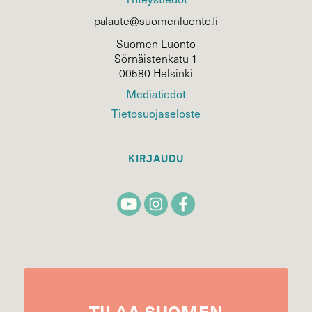
palaute@suomenluonto.fi
Suomen Luonto
Sörnäistenkatu 1
00580 Helsinki
Mediatiedot
Tietosuojaseloste
KIRJAUDU
TILAA
SUOMEN