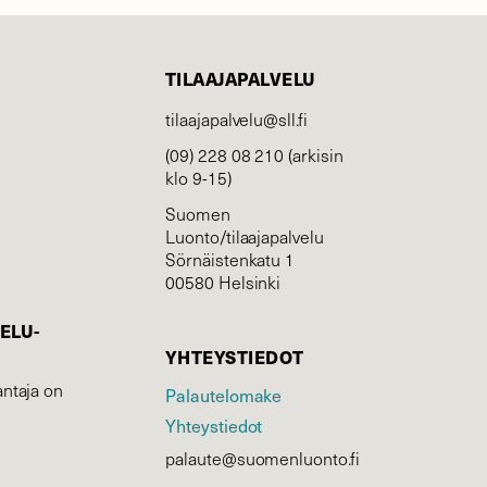
TILAAJAPALVELU
tilaajapalvelu@sll.fi
(09) 228 08 210 (arkisin
klo 9-15)
Suomen
Luonto/tilaajapalvelu
Sörnäistenkatu 1
00580 Helsinki
ELU­
YHTEYSTIEDOT
ntaja on
Palautelomake
Yhteystiedot
palaute@suomenluonto.fi