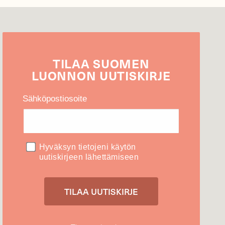
TILAA
SUOMEN
LUONNON
UUTIS­KIRJE
Sähköpostiosoite
Hyväksyn tietojeni käytön
uutiskirjeen lähettämiseen