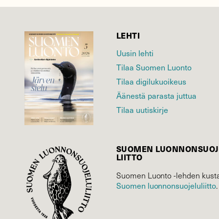
LEHTI
Uusin lehti
Tilaa Suomen Luonto
Tilaa digilukuoikeus
Äänestä parasta juttua
Tilaa uutiskirje
SUOMEN LUONNON­SUOJ
LIITTO
Suomen Luonto -lehden kusta
Suomen luonnonsuojelu­liitto
.