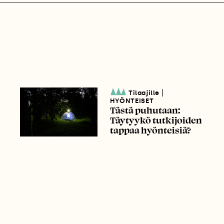
|
Tilaajille
HYÖNTEISET
Tästä puhutaan:
Täytyykö tutkijoiden
tappaa hyönteisiä?