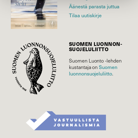
Äänestä parasta juttua
Tilaa uutiskirje
SUOMEN LUONNON­
SUOJELU­LIITTO
Suomen Luonto -lehden
kustantaja on
Suomen
luonnonsuojelu­liitto
.