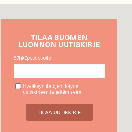
TILAA
SUOMEN
LUONNON
UUTIS­KIRJE
Sähköpostiosoite
Hyväksyn tietojeni käytön
uutiskirjeen lähettämiseen