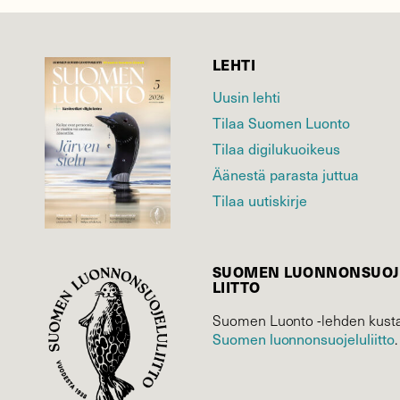
LEHTI
Uusin lehti
Tilaa Suomen Luonto
Tilaa digilukuoikeus
Äänestä parasta juttua
Tilaa uutiskirje
SUOMEN LUONNON­SUOJ
LIITTO
Suomen Luonto -lehden kusta
Suomen luonnonsuojelu­liitto
.