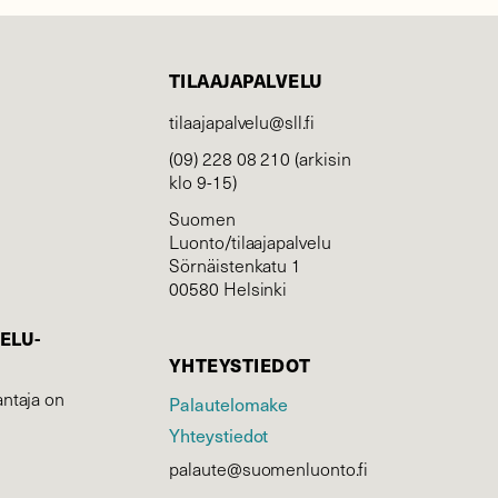
TILAAJAPALVELU
tilaajapalvelu@sll.fi
(09) 228 08 210 (arkisin
klo 9-15)
Suomen
Luonto/tilaajapalvelu
Sörnäistenkatu 1
00580 Helsinki
ELU­
YHTEYSTIEDOT
ntaja on
Palautelomake
Yhteystiedot
palaute@suomenluonto.fi