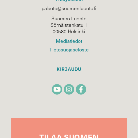
palaute@suomenluonto.fi
Suomen Luonto
Sörnäistenkatu 1
00580 Helsinki
Mediatiedot
Tietosuojaseloste
KIRJAUDU
TILAA
SUOMEN