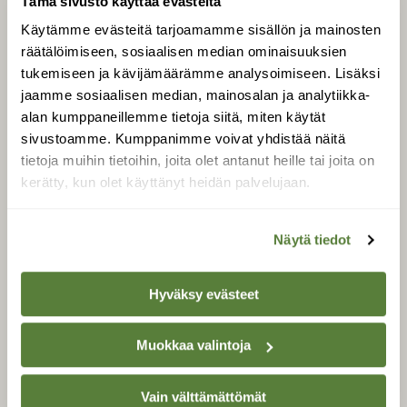
Tämä sivusto käyttää evästeitä
Käytämme evästeitä tarjoamamme sisällön ja mainosten
Uusin lehti
räätälöimiseen, sosiaalisen median ominaisuuksien
Tilaa Suomen Luonto
tukemiseen ja kävijämäärämme analysoimiseen. Lisäksi
Tilaa digilukuoikeus
jaamme sosiaalisen median, mainosalan ja analytiikka-
Äänestä parasta juttua
alan kumppaneillemme tietoja siitä, miten käytät
Tilaa uutiskirje
sivustoamme. Kumppanimme voivat yhdistää näitä
tietoja muihin tietoihin, joita olet antanut heille tai joita on
kerätty, kun olet käyttänyt heidän palvelujaan.
SUOMEN LUONNON­
SUOJELU­LIITTO
Näytä tiedot
Suomen Luonto -lehden
Suomen
kustantaja on
Hyväksy evästeet
luonnonsuojelu­liitto
.
Muokkaa valintoja
Vain välttämättömät