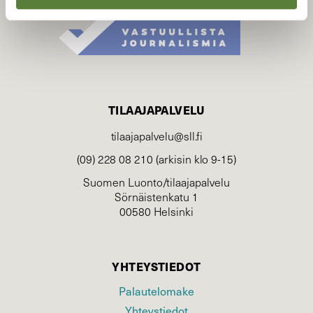
TILAAJAPALVELU
tilaajapalvelu@sll.fi
(09) 228 08 210 (arkisin klo 9-15)
Suomen Luonto/tilaajapalvelu
Sörnäistenkatu 1
00580 Helsinki
YHTEYSTIEDOT
Palautelomake
Yhteystiedot