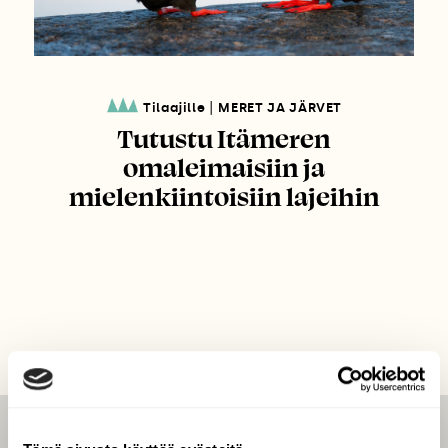
|
Tilaajille
MERET JA JÄRVET
Tutustu Itämeren
omaleimaisiin ja
mielenkiintoisiin lajeihin
LEHTI