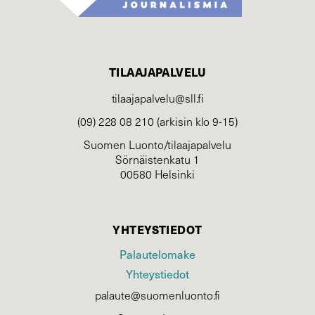
TILAAJAPALVELU
tilaajapalvelu@sll.fi
(09) 228 08 210 (arkisin klo 9-15)
Suomen Luonto/tilaajapalvelu
Sörnäistenkatu 1
00580 Helsinki
YHTEYSTIEDOT
Palautelomake
Yhteystiedot
palaute@suomenluonto.fi