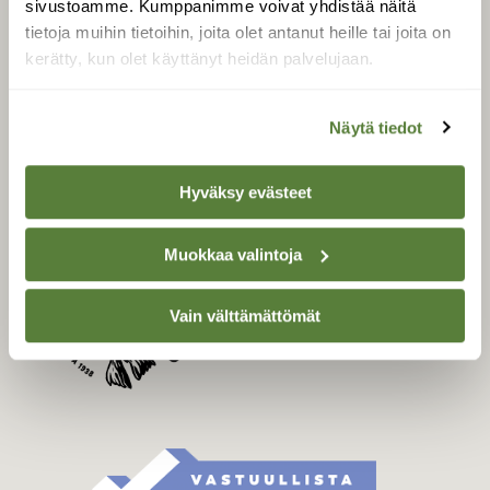
sivustoamme. Kumppanimme voivat yhdistää näitä
Tilaa Suomen Luonto
tietoja muihin tietoihin, joita olet antanut heille tai joita on
Tilaa digilukuoikeus
kerätty, kun olet käyttänyt heidän palvelujaan.
Äänestä parasta juttua
Tilaa uutiskirje
Näytä tiedot
Hyväksy evästeet
SUOMEN LUONNON­
SUOJELU­LIITTO
Muokkaa valintoja
Suomen Luonto -lehden
Suomen
kustantaja on
luonnonsuojelu­liitto
.
Vain välttämättömät