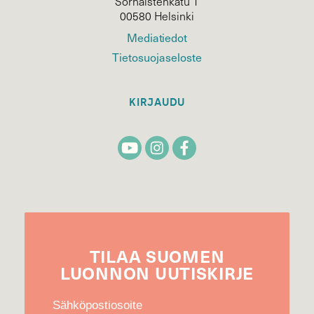
Sörnäistenkatu 1
00580 Helsinki
Mediatiedot
Tietosuojaseloste
KIRJAUDU
TILAA
SUOMEN
LUONNON
UUTIS­KIRJE
Sähköpostiosoite