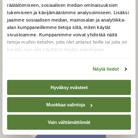
Tilaa digilukuoikeus
räätälöimiseen, sosiaalisen median ominaisuuksien
Äänestä parasta juttua
tukemiseen ja kävijämäärämme analysoimiseen. Lisäksi
jaamme sosiaalisen median, mainosalan ja analytiikka-
Tilaa uutiskirje
alan kumppaneillemme tietoja siitä, miten käytät
sivustoamme. Kumppanimme voivat yhdistää näitä
tietoja muihin tietoihin, joita olet antanut heille tai joita on
kerätty, kun olet käyttänyt heidän palvelujaan.
SUOMEN LUONNON­
SUOJELU­LIITTO
Suomen Luonto -lehden
Näytä tiedot
Suomen
kustantaja on
luonnonsuojelu­liitto
.
Hyväksy evästeet
Muokkaa valintoja
Vain välttämättömät