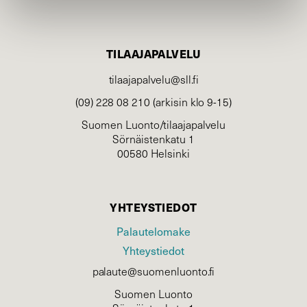
TILAAJAPALVELU
tilaajapalvelu@sll.fi
(09) 228 08 210 (arkisin klo 9-15)
Suomen Luonto/tilaajapalvelu
Sörnäistenkatu 1
00580 Helsinki
YHTEYSTIEDOT
Palautelomake
Yhteystiedot
palaute@suomenluonto.fi
Suomen Luonto