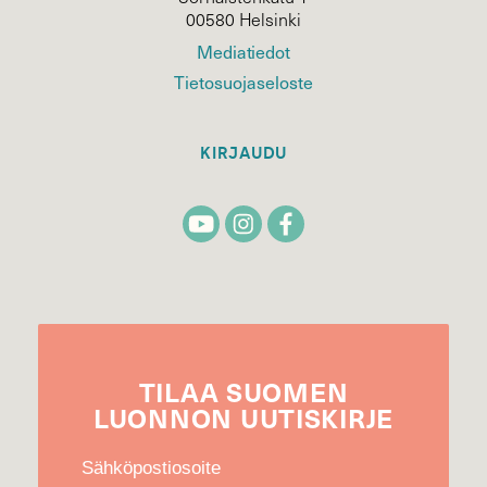
00580 Helsinki
Mediatiedot
Tietosuojaseloste
KIRJAUDU
TILAA
SUOMEN
LUONNON
UUTIS­KIRJE
Sähköpostiosoite