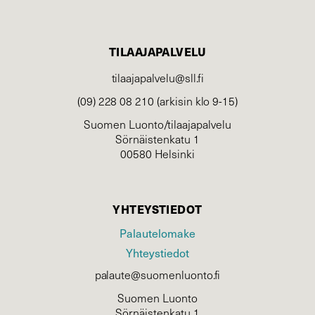
TILAAJAPALVELU
tilaajapalvelu@sll.fi
(09) 228 08 210 (arkisin klo 9-15)
Suomen Luonto/tilaajapalvelu
Sörnäistenkatu 1
00580 Helsinki
YHTEYSTIEDOT
Palautelomake
Yhteystiedot
palaute@suomenluonto.fi
Suomen Luonto
Sörnäistenkatu 1