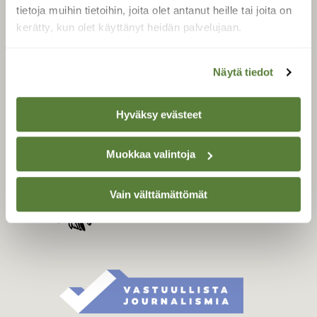
Tilaa digilukuoikeus
tietoja muihin tietoihin, joita olet antanut heille tai joita on
Äänestä parasta juttua
kerätty, kun olet käyttänyt heidän palvelujaan.
Tilaa uutiskirje
Näytä tiedot
SUOMEN LUONNON­
Hyväksy evästeet
SUOJELU­LIITTO
Suomen Luonto -lehden
Muokkaa valintoja
kustantaja on
Suomen
luonnonsuojelu­liitto
.
Vain välttämättömät