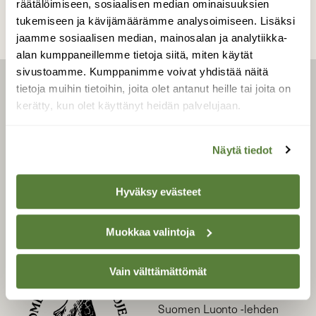
räätälöimiseen, sosiaalisen median ominaisuuksien
tukemiseen ja kävijämäärämme analysoimiseen. Lisäksi
jaamme sosiaalisen median, mainosalan ja analytiikka-
alan kumppaneillemme tietoja siitä, miten käytät
sivustoamme. Kumppanimme voivat yhdistää näitä
tietoja muihin tietoihin, joita olet antanut heille tai joita on
LEHTI
kerätty, kun olet käyttänyt heidän palvelujaan.
Uusin lehti
Tilaa Suomen Luonto
Näytä tiedot
Tilaa digilukuoikeus
Äänestä parasta juttua
Hyväksy evästeet
Tilaa uutiskirje
Muokkaa valintoja
SUOMEN LUONNON­
Vain välttämättömät
SUOJELU­LIITTO
Suomen Luonto -lehden