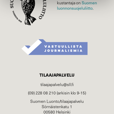
Suomen
kustantaja on
luonnonsuojelu­liitto
.
TILAAJAPALVELU
tilaajapalvelu@sll.fi
(09) 228 08 210 (arkisin klo 9-15)
Suomen Luonto/tilaajapalvelu
Sörnäistenkatu 1
00580 Helsinki