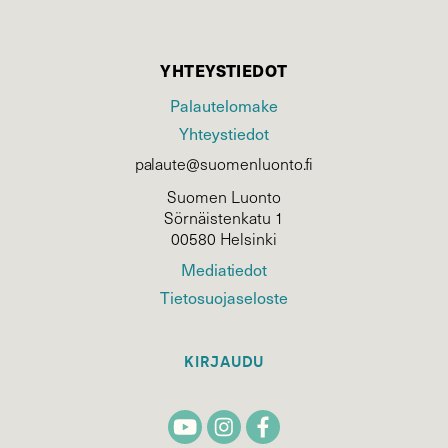
YHTEYSTIEDOT
Palautelomake
Yhteystiedot
palaute@suomenluonto.fi
Suomen Luonto
Sörnäistenkatu 1
00580 Helsinki
Mediatiedot
Tietosuojaseloste
KIRJAUDU