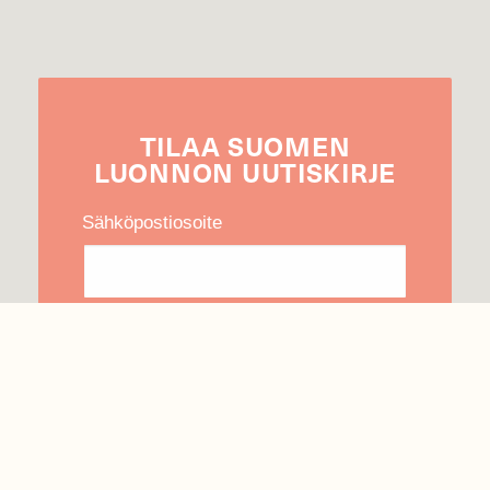
TILAA
SUOMEN
LUONNON
UUTIS­KIRJE
Sähköpostiosoite
Hyväksyn tietojeni käytön uutiskirjeen
lähettämiseen