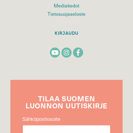
Mediatiedot
Tietosuojaseloste
KIRJAUDU
TILAA
SUOMEN
LUONNON
UUTIS­KIRJE
Sähköpostiosoite