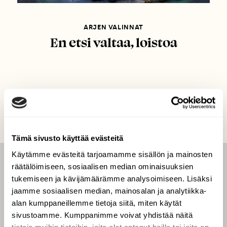
ARJEN VALINNAT
En etsi valtaa, loistoa
Tämä sivusto käyttää evästeitä
Käytämme evästeitä tarjoamamme sisällön ja mainosten
räätälöimiseen, sosiaalisen median ominaisuuksien
LEHTI
tukemiseen ja kävijämäärämme analysoimiseen. Lisäksi
Uusin lehti
jaamme sosiaalisen median, mainosalan ja analytiikka-
Tilaa Suomen Luonto
alan kumppaneillemme tietoja siitä, miten käytät
sivustoamme. Kumppanimme voivat yhdistää näitä
Tilaa digilukuoikeus