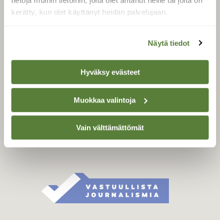
tietoja muihin tietoihin, joita olet antanut heille tai joita on
Äänestä parasta juttua
kerätty, kun olet käyttänyt heidän palvelujaan.
Tilaa uutiskirje
Näytä tiedot
SUOMEN LUONNON­
Hyväksy evästeet
SUOJELU­LIITTO
Suomen Luonto -lehden
Muokkaa valintoja
kustantaja on
Suomen
luonnonsuojelu­liitto
.
Vain välttämättömät