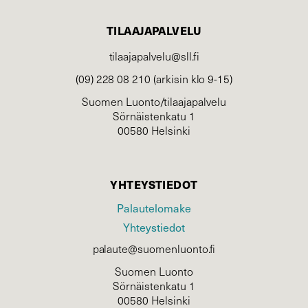
TILAAJAPALVELU
tilaajapalvelu@sll.fi
(09) 228 08 210 (arkisin klo 9-15)
Suomen Luonto/tilaajapalvelu
Sörnäistenkatu 1
00580 Helsinki
YHTEYSTIEDOT
Palautelomake
Yhteystiedot
palaute@suomenluonto.fi
Suomen Luonto
Sörnäistenkatu 1
00580 Helsinki