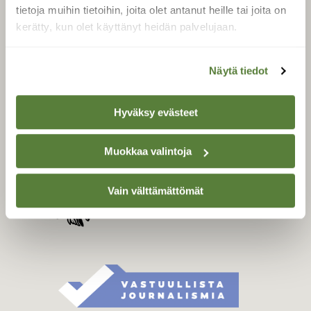
Tilaa digilukuoikeus
tietoja muihin tietoihin, joita olet antanut heille tai joita on
Äänestä parasta juttua
kerätty, kun olet käyttänyt heidän palvelujaan.
Tilaa uutiskirje
Näytä tiedot
SUOMEN LUONNON­
Hyväksy evästeet
SUOJELU­LIITTO
Suomen Luonto -lehden
Muokkaa valintoja
Suomen
kustantaja on
luonnonsuojelu­liitto
.
Vain välttämättömät