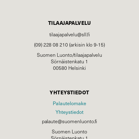
TILAAJAPALVELU
tilaajapalvelu@sll.fi
(09) 228 08 210 (arkisin klo 9-15)
Suomen Luonto/tilaajapalvelu
Sörnäistenkatu 1
00580 Helsinki
YHTEYSTIEDOT
Palautelomake
Yhteystiedot
palaute@suomenluonto.fi
Suomen Luonto
Sörnäistenkatu 1