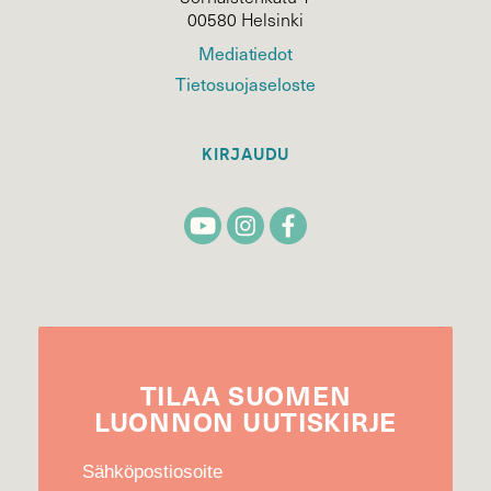
00580 Helsinki
Mediatiedot
Tietosuojaseloste
KIRJAUDU
TILAA
SUOMEN
LUONNON
UUTIS­KIRJE
Sähköpostiosoite