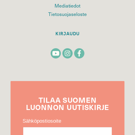
Mediatiedot
Tietosuojaseloste
KIRJAUDU
TILAA
SUOMEN
LUONNON
UUTIS­KIRJE
Sähköpostiosoite