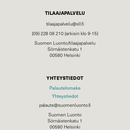
TILAAJAPALVELU
tilaajapalvelu@sll.fi
(09) 228 08 210 (arkisin klo 9-15)
Suomen Luonto/tilaajapalvelu
Sörnäistenkatu 1
00580 Helsinki
YHTEYSTIEDOT
Palautelomake
Yhteystiedot
palaute@suomenluonto.fi
Suomen Luonto
Sörnäistenkatu 1
00580 Helsinki