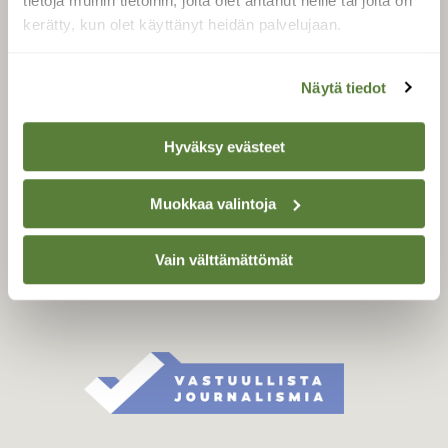
tietoja muihin tietoihin, joita olet antanut heille tai joita on
Äänestä parasta juttua
kerätty, kun olet käyttänyt heidän palvelujaan.
Tilaa uutiskirje
Näytä tiedot
SUOMEN LUONNON­
Hyväksy evästeet
SUOJELU­LIITTO
Suomen Luonto -lehden
Muokkaa valintoja
kustantaja on
Suomen
luonnonsuojelu­liitto
.
Vain välttämättömät