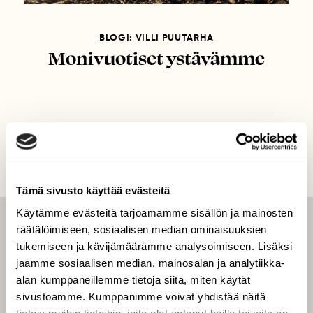
BLOGI: VILLI PUUTARHA
Monivuotiset ystävämme
Tämä sivusto käyttää evästeitä
Käytämme evästeitä tarjoamamme sisällön ja mainosten
räätälöimiseen, sosiaalisen median ominaisuuksien
LEHTI
tukemiseen ja kävijämäärämme analysoimiseen. Lisäksi
Uusin lehti
jaamme sosiaalisen median, mainosalan ja analytiikka-
Tilaa Suomen Luonto
alan kumppaneillemme tietoja siitä, miten käytät
sivustoamme. Kumppanimme voivat yhdistää näitä
Tilaa digilukuoikeus