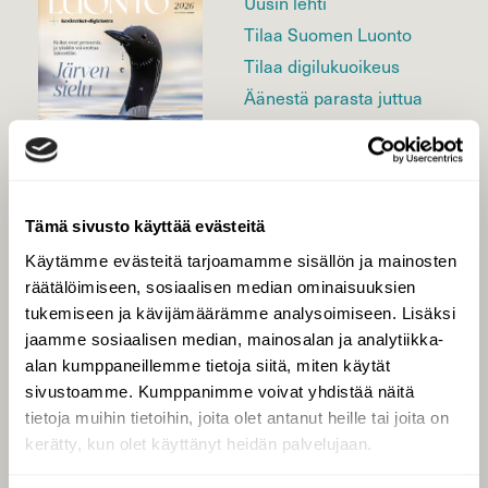
Uusin lehti
Tilaa Suomen Luonto
Tilaa digilukuoikeus
Äänestä parasta juttua
Tilaa uutiskirje
Tämä sivusto käyttää evästeitä
SUOMEN LUONNON­
SUOJELU­LIITTO
Käytämme evästeitä tarjoamamme sisällön ja mainosten
räätälöimiseen, sosiaalisen median ominaisuuksien
Suomen Luonto -lehden
kustantaja on
Suomen
tukemiseen ja kävijämäärämme analysoimiseen. Lisäksi
luonnonsuojelu­liitto
.
jaamme sosiaalisen median, mainosalan ja analytiikka-
alan kumppaneillemme tietoja siitä, miten käytät
sivustoamme. Kumppanimme voivat yhdistää näitä
tietoja muihin tietoihin, joita olet antanut heille tai joita on
kerätty, kun olet käyttänyt heidän palvelujaan.