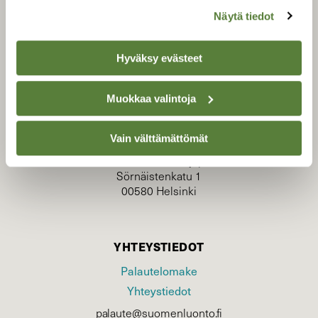
Näytä tiedot
Hyväksy evästeet
TILAAJAPALVELU
Muokkaa valintoja
tilaajapalvelu@sll.fi
(09) 228 08 210 (arkisin klo 9-15)
Vain välttämättömät
Suomen Luonto/tilaajapalvelu
Sörnäistenkatu 1
00580 Helsinki
YHTEYSTIEDOT
Palautelomake
Yhteystiedot
palaute@suomenluonto.fi