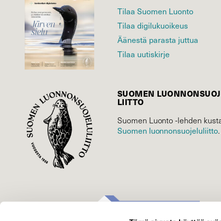
Tilaa Suomen Luonto
Tilaa digilukuoikeus
Äänestä parasta juttua
Tilaa uutiskirje
SUOMEN LUONNON­SUOJ
LIITTO
Suomen Luonto -lehden kusta
Suomen luonnonsuojelu­liitto
.