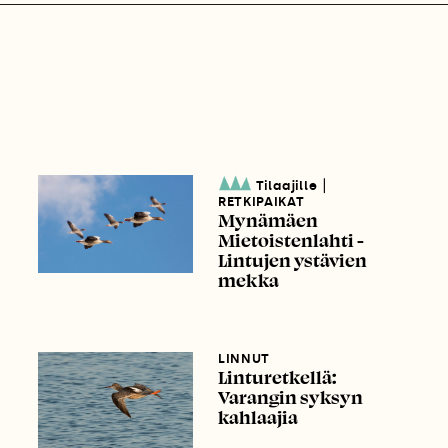
|
Tilaajille
RETKIPAIKAT
Mynämäen
Mietoistenlahti -
Lintujen ystävien
mekka
LINNUT
Linturetkellä:
Varangin syksyn
kahlaajia