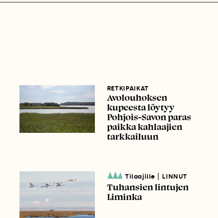
RETKIPAIKAT
Avolouhoksen
kupeesta löytyy
Pohjois-Savon paras
paikka kahlaajien
tarkkailuun
|
Tilaajille
LINNUT
Tuhansien lintujen
Liminka