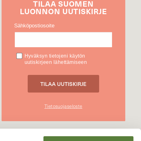
TILAA
SUOMEN
LUONNON
UUTIS­KIRJE
Sähköpostiosoite
Hyväksyn tietojeni käytön
uutiskirjeen lähettämiseen
Tietosuojaseloste