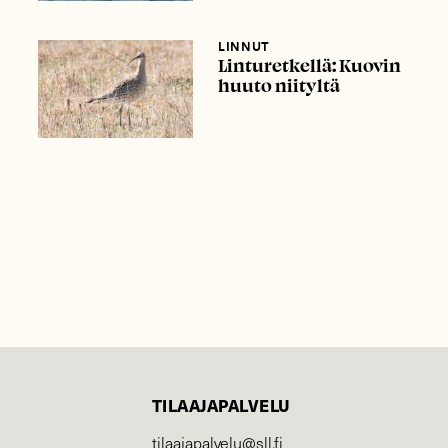
LINNUT
Linturetkellä: Kuovin
huuto niityltä
TILAAJAPALVELU
tilaajapalvelu@sll.fi