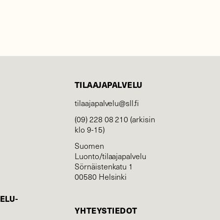
TILAAJAPALVELU
tilaajapalvelu@sll.fi
(09) 228 08 210 (arkisin
klo 9-15)
Suomen
Luonto/tilaajapalvelu
Sörnäistenkatu 1
00580 Helsinki
ELU­
YHTEYSTIEDOT