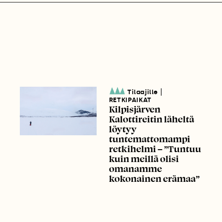
|
Tilaajille
RETKIPAIKAT
Kilpisjärven
Kalottireitin läheltä
löytyy
tuntemattomampi
retkihelmi – ”Tuntuu
kuin meillä olisi
omanamme
kokonainen erämaa”