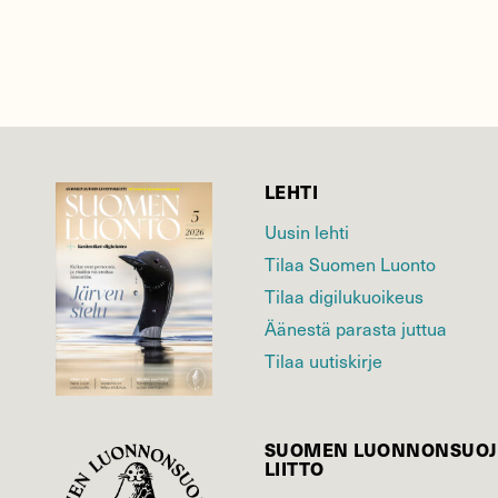
LEHTI
Uusin lehti
Tilaa Suomen Luonto
Tilaa digilukuoikeus
Äänestä parasta juttua
Tilaa uutiskirje
SUOMEN LUONNON­SUOJ
LIITTO