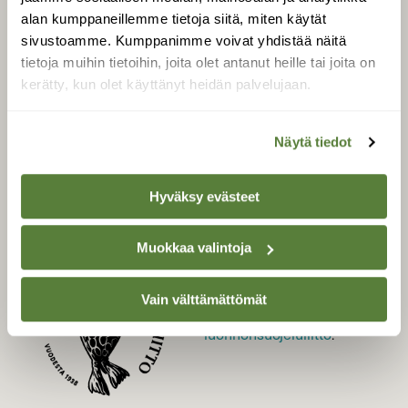
LEHTI
alan kumppaneillemme tietoja siitä, miten käytät
sivustoamme. Kumppanimme voivat yhdistää näitä
Uusin lehti
tietoja muihin tietoihin, joita olet antanut heille tai joita on
Tilaa Suomen Luonto
kerätty, kun olet käyttänyt heidän palvelujaan.
Tilaa digilukuoikeus
Äänestä parasta juttua
Näytä tiedot
Tilaa uutiskirje
Hyväksy evästeet
SUOMEN LUONNON­
Muokkaa valintoja
SUOJELU­LIITTO
Suomen Luonto -lehden
Vain välttämättömät
Suomen
kustantaja on
luonnonsuojelu­liitto
.