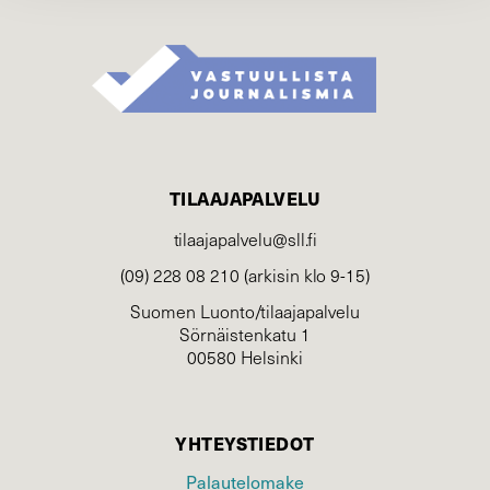
TILAAJAPALVELU
tilaajapalvelu@sll.fi
(09) 228 08 210 (arkisin klo 9-15)
Suomen Luonto/tilaajapalvelu
Sörnäistenkatu 1
00580 Helsinki
YHTEYSTIEDOT
Palautelomake